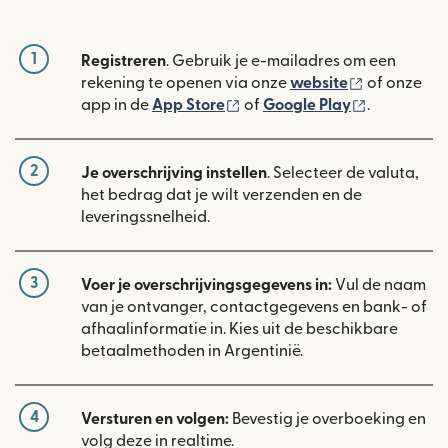
1
Registreren
. Gebruik je e-mailadres om een
(wordt geop
rekening te openen via onze
website
of onze
(wordt geopend in een nieuw
(wordt geo
app in de
App Store
of
Google Play
.
2
Je overschrijving instellen
. Selecteer de valuta,
het bedrag dat je wilt verzenden en de
leveringssnelheid.
3
Voer je overschrijvingsgegevens in:
Vul de naam
van je ontvanger, contactgegevens en bank- of
afhaalinformatie in. Kies uit de beschikbare
betaalmethoden in Argentinië.
4
Versturen en volgen:
Bevestig je overboeking en
volg deze in realtime.