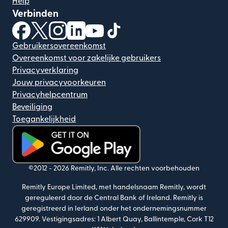
Help
Verbinden
(wordt geopend in een nieuw venster)
(wordt geopend in een nieuw venster)
(wordt geopend in een nieuw venster)
(wordt geopend in een nieuw venster)
(wordt geopend in een nieuw ven
(wordt geopend in een nieuw
Gebruikersovereenkomst
Overeenkomst voor zakelijke gebruikers
Privacyverklaring
Jouw privacyvoorkeuren
Privacyhelpcentrum
Beveiliging
Toegankelijkheid
(wordt geopend in een nieuw venster)
©2012 -
2026
Remitly, Inc.
Alle rechten voorbehouden
Remitly Europe Limited, met handelsnaam Remitly, wordt
gereguleerd door de Central Bank of Ireland. Remitly is
geregistreerd in Ierland onder het ondernemingsnummer
629909. Vestigingsadres: 1 Albert Quay, Ballintemple, Cork T12