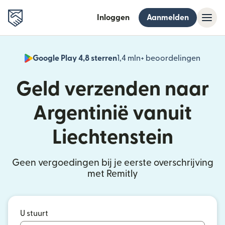
Inloggen
Aanmelden
Google Play 4,8 sterren
1,4 mln+ beoordelingen
(wordt
Geld verzenden naar
Argentinië vanuit
Liechtenstein
Geen vergoedingen bij je eerste overschrijving
met Remitly
U stuurt