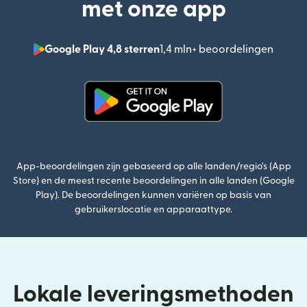
met onze app
Google Play 4,8 sterren
1,4 mln+ beoordelingen
(wordt
(wordt geopend in een nieuw v
App-beoordelingen zijn gebaseerd op alle landen/regio's (App
Store) en de meest recente beoordelingen in alle landen (Google
Play). De beoordelingen kunnen variëren op basis van
gebruikerslocatie en apparaattype.
Lokale leveringsmethoden