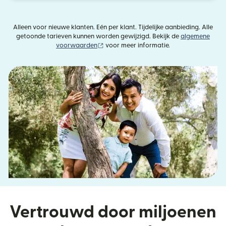
Alleen voor nieuwe klanten. Eén per klant. Tijdelijke aanbieding. Alle
getoonde tarieven kunnen worden gewijzigd. Bekijk de
algemene
(wordt geopend in een nieuw venster)
voorwaarden
voor meer informatie.
Vertrouwd door miljoenen