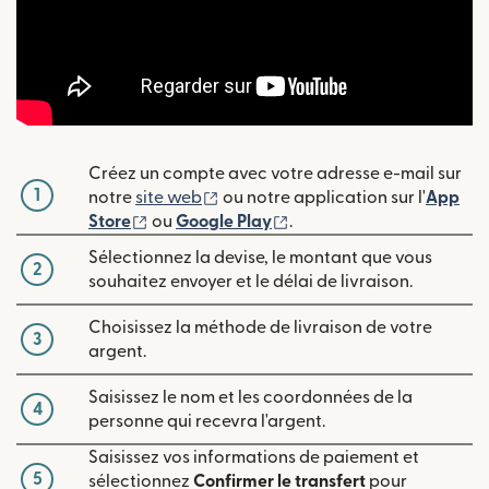
Créez un compte avec votre adresse e-mail sur
1
(s'ouvre dans une nouvelle fenêtre
notre
site web
ou notre application sur l'
App
(s'ouvre dans une nouvelle fenêtre)
(s'ouvre dans une nouvell
Store
ou
Google Play
.
Sélectionnez la devise, le montant que vous
2
souhaitez envoyer et le délai de livraison.
Choisissez la méthode de livraison de votre
3
argent.
Saisissez le nom et les coordonnées de la
4
personne qui recevra l'argent.
Saisissez vos informations de paiement et
5
sélectionnez
Confirmer le transfert
pour