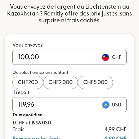
Vous envoyez de l'argent du Liechtenstein au
Kazakhstan ? Remitly offre des prix justes, sans
surprise ni frais cachés.
Vous envoyez
CHF
Ou sélectionnez un montant
CHF
200
CHF
2 000
CHF
5 000
Il reçoit
USD
Taux quotidien
1 CHF = 1,1996 USD
Frais
4,99 CHF
Remise sur les frais
-4,99 CHF