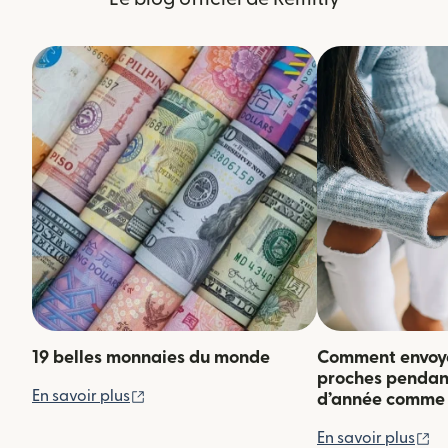
19 belles monnaies du monde
Comment envoyer
proches pendant 
(s'ouvre dans une nouvelle fenêtre)
En savoir plus
d’année comme 
(s
En savoir plus