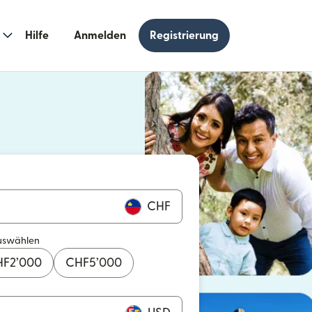
Hilfe
Anmelden
Registrierung
n einem neuen Fenster geöffnet)
 einem neuen Fenster geöffnet)
CHF
uswählen
HF
2’000
CHF
5’000