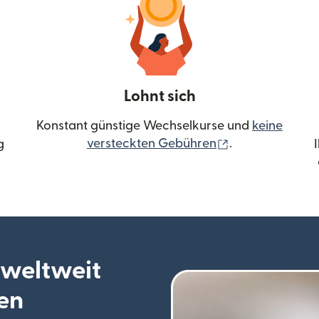
Lohnt sich
Konstant günstige Wechselkurse und
keine
(wird in einem 
versteckten Gebühren
.
g
 weltweit
en