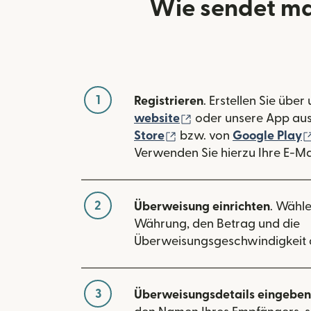
Wie sendet man
1
Registrieren
. Erstellen Sie über
(wird in einem neuen
website
oder unsere App au
(wird in einem neuen Fe
Store
bzw. von
Google Play
Verwenden Sie hierzu Ihre E-Ma
2
Überweisung einrichten
. Wähle
Währung, den Betrag und die
Überweisungsgeschwindigkeit 
3
Überweisungsdetails eingeben