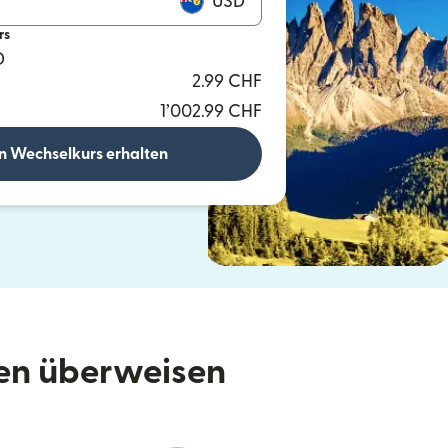
USD
rs
D
2.99 CHF
1’002.99 CHF
n Wechselkurs erhalten
den überweisen