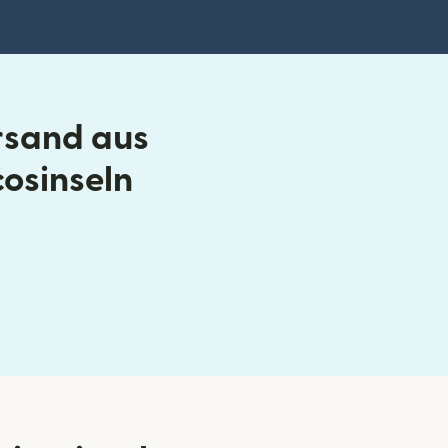
rsand aus
cosinseln