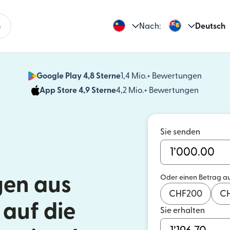
n
Nach:
Deutsch
Google Play 4,8 Sterne
1,4 Mio.+ Bewertungen
(wird i
App Store 4,9 Sterne
4,2 Mio.+ Bewertungen
(wird in
Sie senden
en aus
Oder einen Betrag a
CHF
200
C
 auf die
Sie erhalten