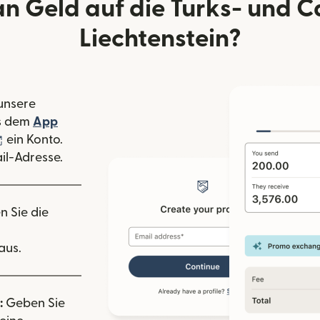
 Geld auf die Turks- und C
Liechtenstein?
 unsere
 Fenster geöffnet)
s dem
App
nster geöffnet)
(wird in einem neuen Fenster geöffnet)
ein Konto.
il-Adresse.
n Sie die
aus.
:
Geben Sie