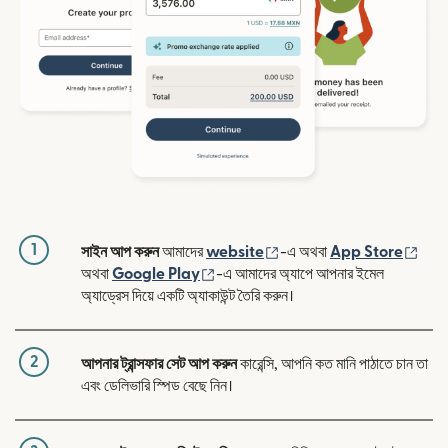
1
(নতুন উইন্ডোতে খুলবে)
(নতুন
সাইন আপ করুন
আমাদের
website
-এ অথবা
App Store
(নতুন উইন্ডোতে খুলবে)
অথবা
Google Play
-এ আমাদের অ্যাপে আপনার ইমেল
অ্যাড্রেস দিয়ে একটি অ্যাকাউন্ট তৈরি করুন।
2
আপনার ট্রান্সফার সেট আপ করুন
কারেন্সি, আপনি কত মানি পাঠাতে চান তা
এবং ডেলিভারি স্পিড বেছে নিন।