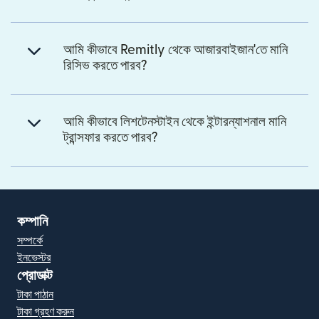
আমি কীভাবে Remitly থেকে আজারবাইজান'তে মানি
রিসিভ করতে পারব?
আমি কীভাবে লিশটেনস্টাইন থেকে ইন্টারন্যাশনাল মানি
ট্রান্সফার করতে পারব?
কম্পানি
সম্পর্কে
ইনভেস্টর
প্রোডাক্ট
টাকা পাঠান
টাকা গ্রহণ করুন