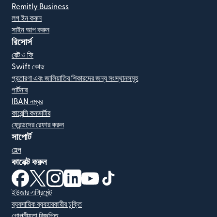
Remitly Business
লগ ইন করুন
সাইন আপ করুন
রিসোর্স
রেট ও ফি
Swift কোড
প্রতারণা এবং জালিয়াতির শিকারদের জন্য সংস্থানসমূহ
পার্টনার
IBAN নম্বর
কারেন্সি কনভার্টার
ফ্রেন্ডদের রেফার করুন
সাপোর্ট
হেল্প
কানেক্ট করুন
(নতুন উইন্ডোতে খুলবে)
(নতুন উইন্ডোতে খুলবে)
(নতুন উইন্ডোতে খুলবে)
(নতুন উইন্ডোতে খুলবে)
(নতুন উইন্ডোতে খুলবে)
(নতুন উইন্ডোতে খুলবে)
ইউজার এগ্রিমেন্ট
ব্যবসায়িক ব্যবহারকারীর চুক্তি
গোপনীয়তা বিজ্ঞপ্তি