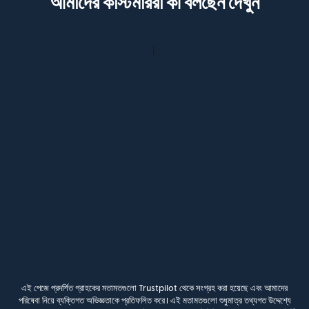
আমাদের কাস্টমাররা কী বলছেন দেখুন
এই পেজে প্রদর্শিত গ্রাহকের মতামতগুলো Trustpilot থেকে সংগ্রহ করা হয়েছে এবং আমাদের
পরিষেবা নিয়ে ব্যক্তিগত অভিজ্ঞতাকে প্রতিফলিত করে। এই মতামতগুলো শুধুমাত্র তথ্যগত উদ্দেশ্যে