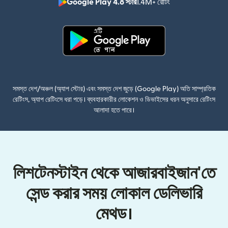
Google Play 4.8 স্টার
1.4M+ রেটিং
(নতুন উইন্ডোতে খুলবে)
(নতুন উইন্ডোতে খুলবে)
সমস্ত দেশ/অঞ্চল (অ্যাপ স্টোর) এবং সমস্ত দেশ জুড়ে (Google Play) অতি সাম্প্রতিক
রেটিংস, অ্যাপ রেটিংসে ধরা পড়ে। ব্যবহারকারীর লোকেশন ও ডিভাইসের ধরন অনুসারে রেটিংস
আলাদা হতে পারে।
লিশটেনস্টাইন থেকে আজারবাইজান'তে
সেন্ড করার সময় লোকাল ডেলিভারি
মেথড।