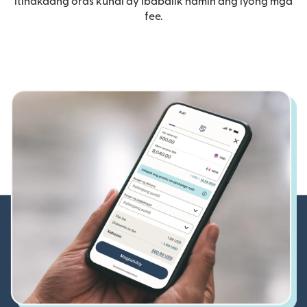
itinakdang oras kundi ay ibabalik namin ang iyong mga
fee.