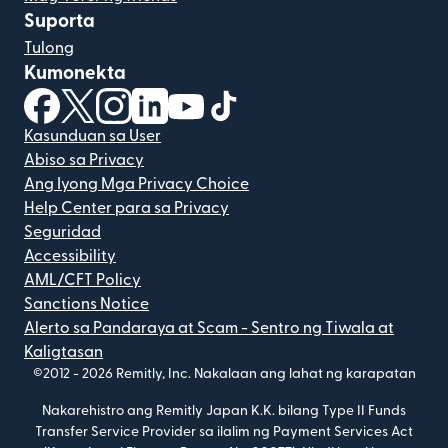
Suporta
Tulong
Kumonekta
(bubukas sa bagong window)
(bubukas sa bagong window)
(bubukas sa bagong window)
(bubukas sa bagong window)
(bubukas sa bagong window)
(bubukas sa bagong windo
Kasunduan sa User
Abiso sa Privacy
Ang Iyong Mga Privacy Choice
Help Center para sa Privacy
Seguridad
Accessibility
AML/CFT Policy
Sanctions Notice
Alerto sa Pandaraya at Scam - Sentro ng Tiwala at
Kaligtasan
©2012 -
2026
Remitly, Inc.
Nakalaan ang lahat ng karapatan
Nakarehistro ang Remitly Japan K.K. bilang Type II Funds
Transfer Service Provider sa ilalim ng Payment Services Act