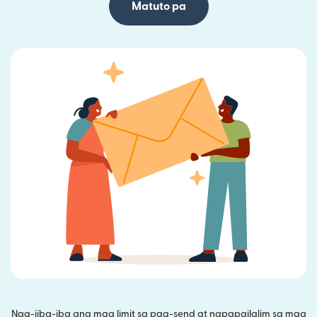
Matuto pa
Nag-iiba-iba ang mga limit sa pag-send at napapailalim sa mga