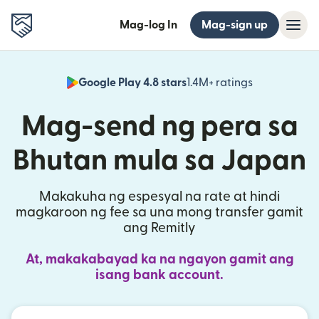
Mag-log In
Mag-sign up
Google Play 4.8 stars
1.4M+ ratings
(bubukas sa
Mag-send ng pera sa
Bhutan mula sa Japan
Makakuha ng espesyal na rate at hindi
magkaroon ng fee sa una mong transfer gamit
ang Remitly
At, makakabayad ka na ngayon gamit ang
isang bank account.