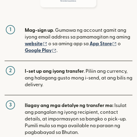
1
Mag-sign up
. Gumawa ng account gamit ang
iyong email address sa pamamagitan ng aming
(bubukas sa bagong window)
(bubuka
website
o sa aming app sa
App Store
o
(bubukas sa bagong window)
Google Play
.
2
I-set up ang iyong transfer
. Piliin ang currency,
ang halagang gusto mong i-send, at ang bilis ng
delivery.
3
Ilagay ang mga detalye ng transfer mo:
Isulat
ang pangalan ng iyong recipient, contact
details, at impormasyon sa bangko o pick-up.
Pumili mula sa mga available na paraan ng
pagbabayad sa Bhutan.