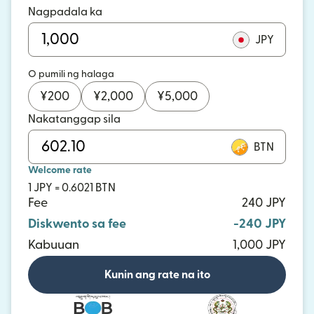
Nagpadala ka
JPY
O pumili ng halaga
¥
200
¥
2,000
¥
5,000
Nakatanggap sila
BTN
Welcome rate
1 JPY = 0.6021 BTN
Fee
240 JPY
Diskwento sa fee
-240 JPY
Kabuuan
1,000 JPY
Kunin ang rate na ito