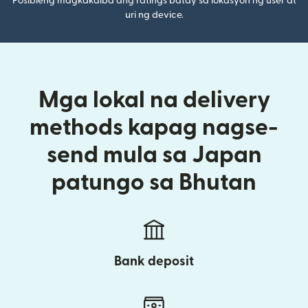
Posibleng magkakaiba ang ratings batay sa lokasyon ng user at
uri ng device.
Mga lokal na delivery
methods kapag nagse-
send mula sa Japan
patungo sa Bhutan
Bank deposit