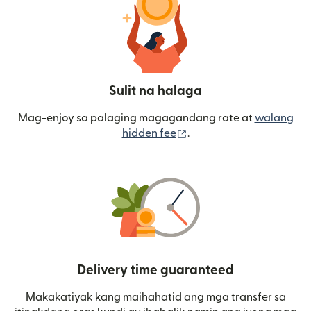
Sulit na halaga
Mag-enjoy sa palaging magagandang rate at
walang
(bubukas sa bagong wi
hidden fee
.
Delivery time guaranteed
Makakatiyak kang maihahatid ang mga transfer sa