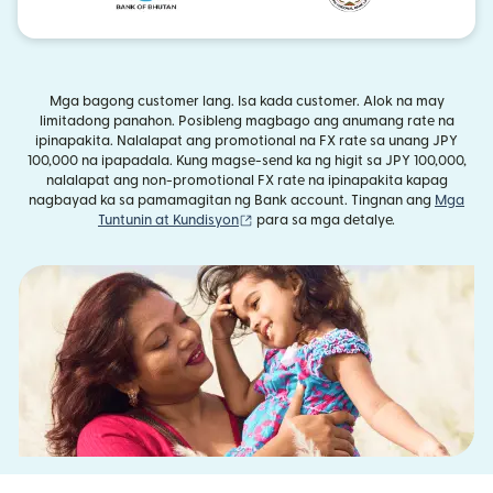
Mga bagong customer lang. Isa kada customer. Alok na may
limitadong panahon. Posibleng magbago ang anumang rate na
ipinapakita. Nalalapat ang promotional na FX rate sa unang JPY
100,000 na ipapadala. Kung magse-send ka ng higit sa JPY 100,000,
nalalapat ang non-promotional FX rate na ipinapakita kapag
nagbayad ka sa pamamagitan ng Bank account. Tingnan ang
Mga
(bubukas sa bagong window)
Tuntunin at Kundisyon
para sa mga detalye.