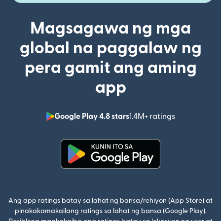
Magsagawa ng mga
global na paggalaw ng
pera gamit ang aming
app
Google Play 4.8 stars
1.4M+ ratings
(bubukas sa
(bubukas sa bagong window)
Ang app ratings batay sa lahat ng bansa/rehiyon (App Store) at
pinakakamakailang ratings sa lahat ng bansa (Google Play).