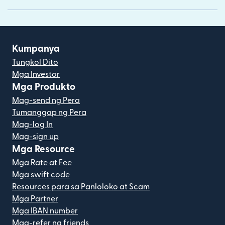
Kumpanya
Tungkol Dito
Mga Investor
Mga Produkto
Mag-send ng Pera
Tumanggap ng Pera
Mag-log In
Mag-sign up
Mga Resource
Mga Rate at Fee
Mga swift code
Resources para sa Panloloko at Scam
Mga Partner
Mga IBAN number
Mag-refer ng friends