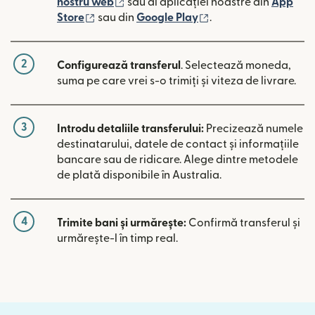
(se deschide într-o fereastră nouă)
nostru web
sau al aplicației noastre din
App
(se deschide într-o fereastră nouă)
(se deschide într-o 
Store
sau din
Google Play
.
2
Configurează transferul
. Selectează moneda,
suma pe care vrei s-o trimiți și viteza de livrare.
3
Introdu detaliile transferului:
Precizează numele
destinatarului, datele de contact și informațiile
bancare sau de ridicare. Alege dintre metodele
de plată disponibile în Australia.
4
Trimite bani și urmărește:
Confirmă transferul și
urmărește-l în timp real.