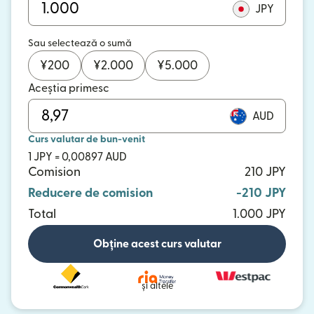
JPY
Sau selectează o sumă
¥
200
¥
2.000
¥
5.000
Aceștia primesc
AUD
Curs valutar de bun-venit
1 JPY = 0,00897 AUD
Comision
210 JPY
Reducere de comision
-210 JPY
Total
1.000 JPY
Obține acest curs valutar
și altele