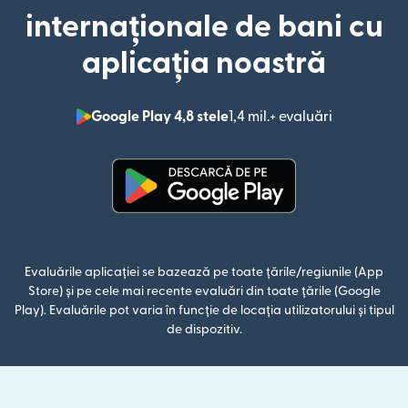
internaționale de bani cu
aplicația noastră
Google Play 4,8 stele
1,4 mil.+ evaluări
(se deschid
(se deschide într-o fereastră n
Evaluările aplicației se bazează pe toate țările/regiunile (App
Store) și pe cele mai recente evaluări din toate țările (Google
Play). Evaluările pot varia în funcție de locația utilizatorului și tipul
de dispozitiv.