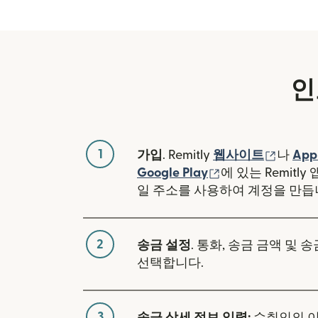
인
1
(새 창
가입
. Remitly
웹사이트
나
App
(새 창에서 열림)
Google Play
에 있는 Remitl
일 주소를 사용하여 계정을 만듭
2
송금 설정
. 통화, 송금 금액 및 
선택합니다.
3
송금 상세 정보 입력:
수취인의 이