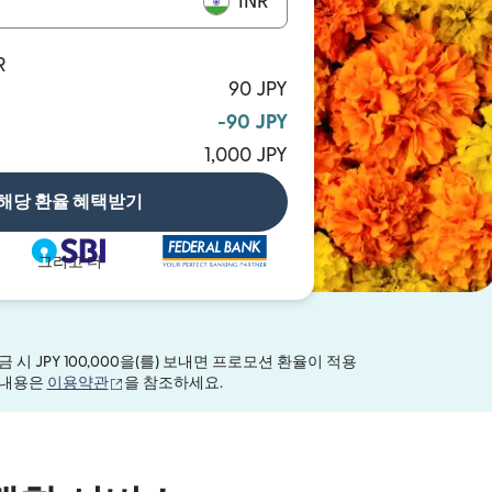
INR
R
90 JPY
-90 JPY
1,000 JPY
해당 환율 혜택받기
그리고 더
 JPY 100,000을(를) 보내면 프로모션 환율이 적용
(새 창에서 열림)
한 내용은
이용약관
을 참조하세요.