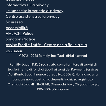
Informativa sulla privacy
Le tue scelte in materia di privacy
Centro assistenza sulla privacy
Sicurezza
Accessibilità
AML/CFT Policy
Sanctions Notice
Avviso Frodi e Truffe - Centro per la fiducia e la
sicurezza
©2012 -
2026
Remitly, Inc.
Tutti i diritti riservati
Remitly Japan K.K. è registrata come fornitore di servizi di
trasferimento di fondi di tipo II ai sensi del Payment Services
Act (Kanto Local Finance Bureau No. 00077). Non siamo una
banca e non accettiamo depositi. Indirizzo registrato:
Otemachi Bldg 4F FINOLAB, Otemachi 1-6-1, Chiyoda, Tokyo,
100-0004, Giappone.