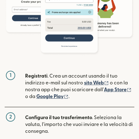
1
Registrati
. Crea un account usando il tuo
(si apre in un
indirizzo e-mail sul nostro
sito Web
o con la
(si
nostra app che puoi scaricare dall'
App Store
(si apre in una nuova finestra)
o da
Google Play
.
2
Configura il tuo trasferimento
. Seleziona la
valuta, l'importo che vuoi inviare e la velocità di
consegna.