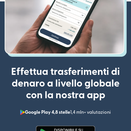
Effettua trasferimenti di
denaro a livello globale
con la nostra app
Google Play 4,8 stelle
1,4 mln+ valutazioni
(si apre i