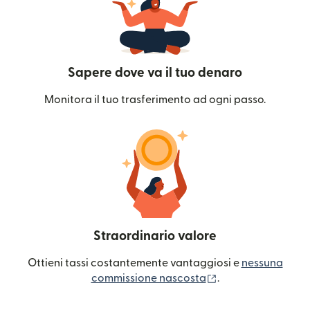
Sapere dove va il tuo denaro
Monitora il tuo trasferimento ad ogni passo.
Straordinario valore
Ottieni tassi costantemente vantaggiosi e
nessuna
(si apre in una nuo
commissione nascosta
.