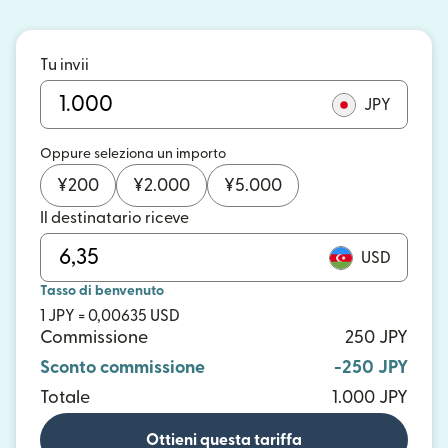
Tu invii
JPY
Oppure seleziona un importo
¥
200
¥
2.000
¥
5.000
Il destinatario riceve
USD
Tasso di benvenuto
1 JPY = 0,00635 USD
Commissione
250 JPY
Sconto commissione
-250 JPY
Totale
1.000 JPY
Ottieni questa tariffa