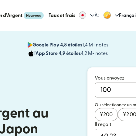
n d'Argent
Taux et frais
À:
Françai
Nouveau
Google Play 4,8 étoiles
1,4 M+ notes
(s'ouvre dan
l'App Store 4,9 étoiles
4,2 M+ notes
(s'ouvre dans
Vous envoyez
Ou sélectionnez un 
rgent au
¥
200
¥
2 0
Il reçoit
 Japon