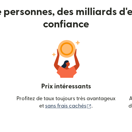
e personnes, des milliards d'e
confiance
Prix intéressants
Profitez de taux toujours très avantageux
A
(s'ouvre dans une
et
sans frais cachés
.
d