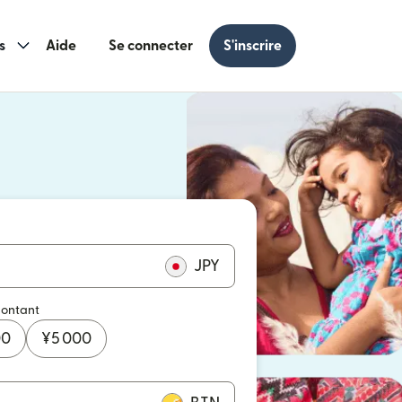
s
Aide
Se connecter
S'inscrire
s une nouvelle fenêtre)
 une nouvelle fenêtre)
JPY
montant
00
¥
5 000