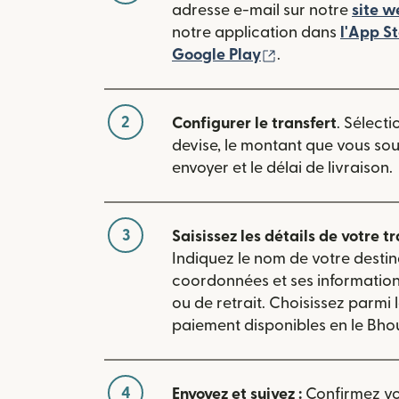
adresse e-mail sur notre
site w
notre application dans
l'App S
(s'ouvre dans une
Google Play
.
2
Configurer le transfert
. Sélecti
devise, le montant que vous so
envoyer et le délai de livraison.
3
Saisissez les détails de votre tr
Indiquez le nom de votre destin
coordonnées et ses informatio
ou de retrait. Choisissez parmi
paiement disponibles en le Bho
4
Envoyez et suivez :
Confirmez vot