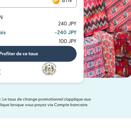
BTN
TN
240 JPY
ais
-240 JPY
100 JPY
Profiter de ce taux
er. Le taux de change promotionnel s'applique aux
plique lorsque vous payez via Compte bancaire.
 fenêtre)