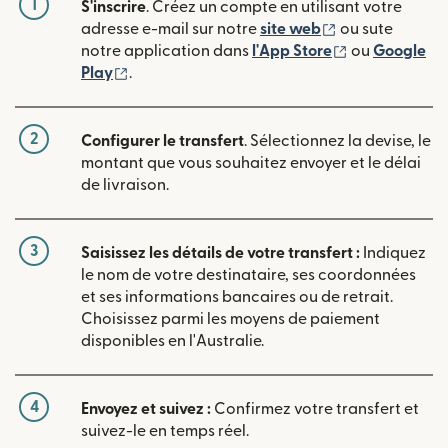
1
S'inscrire
. Créez un compte en utilisant votre
(s'ouvre dans u
adresse e-mail sur notre
site web
ou sute
(s'ouvre dans
notre application dans
l'App Store
ou
Google
(s'ouvre dans une nouvelle fenêtre)
Play
.
2
Configurer le transfert
. Sélectionnez la devise, le
montant que vous souhaitez envoyer et le délai
de livraison.
3
Saisissez les détails de votre transfert :
Indiquez
le nom de votre destinataire, ses coordonnées
et ses informations bancaires ou de retrait.
Choisissez parmi les moyens de paiement
disponibles en l'Australie.
4
Envoyez et suivez :
Confirmez votre transfert et
suivez-le en temps réel.