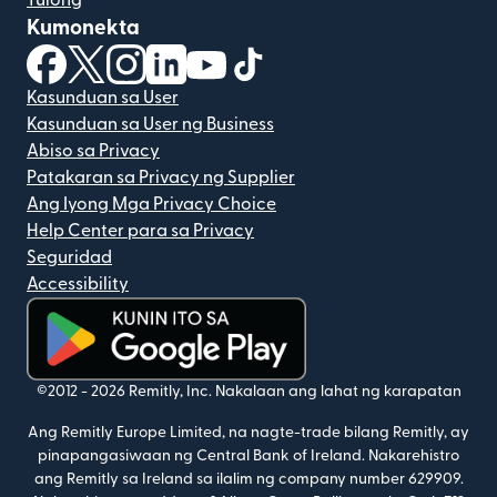
Tulong
Kumonekta
(bubukas sa bagong window)
(bubukas sa bagong window)
(bubukas sa bagong window)
(bubukas sa bagong window)
(bubukas sa bagong window)
(bubukas sa bagong windo
Kasunduan sa User
Kasunduan sa User ng Business
Abiso sa Privacy
Patakaran sa Privacy ng Supplier
Ang Iyong Mga Privacy Choice
Help Center para sa Privacy
Seguridad
Accessibility
(bubukas sa bagong window)
©2012 -
2026
Remitly, Inc.
Nakalaan ang lahat ng karapatan
Ang Remitly Europe Limited, na nagte-trade bilang Remitly, ay
pinapangasiwaan ng Central Bank of Ireland. Nakarehistro
ang Remitly sa Ireland sa ilalim ng company number 629909.