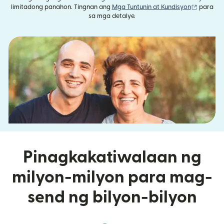
(bubukas
limitadong panahon. Tingnan ang
Mga Tuntunin at Kundisyon
para
sa mga detalye.
Pinagkakatiwalaan ng
milyon-milyon para mag-
send ng bilyon-bilyon