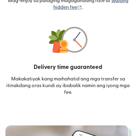
Mag-enjoy sa palaging magagandang rate at
walang
(bubukas sa bagong wi
hidden fee
.
Delivery time guaranteed
Makakatiyak kang maihahatid ang mga transfer sa
itinakdang oras kundi ay ibabalik namin ang iyong mga
fee.