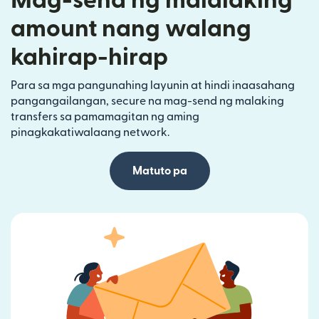
Mag-send ng malalaking
amount nang walang
kahirap-hirap
Para sa mga pangunahing layunin at hindi inaasahang
pangangailangan, secure na mag-send ng malaking
transfers sa pamamagitan ng aming
pinagkakatiwalaang network.
Matuto pa