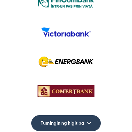
Tumingin ng higit pa