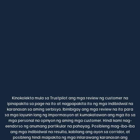
Kinokolekta mula sa Trustpilot ang mga review ng customer na
ipinapakita sa page na ito at nagpapakita ito ng mga indibidwal na
karanasan sa aming serbisyo. Ibinibigay ang mga review na ito para
sa mga layunin lang ng impormasyon at kumakatawan ang mga ito sa
mga personal na opinyon ng aming mga customer. Hindi kami nag-
eendorso ng anumang partikular na pahayag. Posibleng mag-iba-iba
ang mga indibidwal na resulta, kabilang ang ayon sa corridor, at
posibleng hindi maipakita ng mga inilarawang karanasan ang