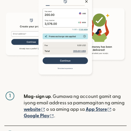
1
Mag-sign up
. Gumawa ng account gamit ang
iyong email address sa pamamagitan ng aming
(bubukas sa bagong window)
(bubuka
website
o sa aming app sa
App Store
o
(bubukas sa bagong window)
Google Play
.