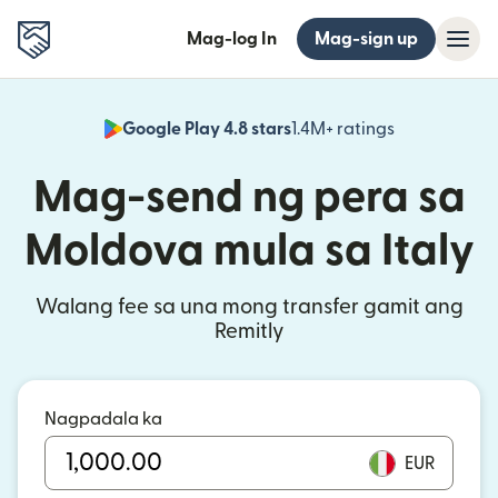
Mag-log In
Mag-sign up
Google Play 4.8 stars
1.4M+ ratings
(bubukas sa
Mag-send ng pera sa
Moldova mula sa Italy
Walang fee sa una mong transfer gamit ang
Remitly
Nagpadala ka
EUR