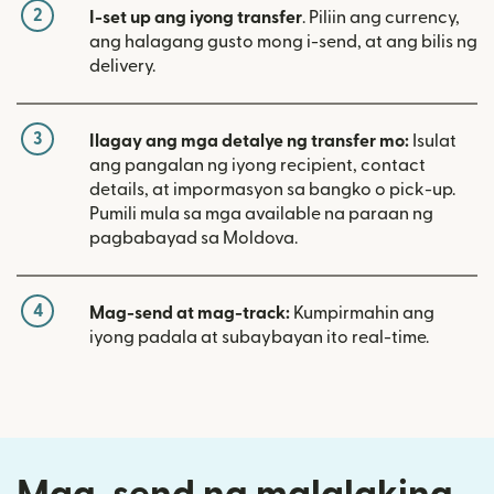
2
I-set up ang iyong transfer
. Piliin ang currency,
ang halagang gusto mong i-send, at ang bilis ng
delivery.
3
Ilagay ang mga detalye ng transfer mo:
Isulat
ang pangalan ng iyong recipient, contact
details, at impormasyon sa bangko o pick-up.
Pumili mula sa mga available na paraan ng
pagbabayad sa Moldova.
4
Mag-send at mag-track:
Kumpirmahin ang
iyong padala at subaybayan ito real-time.