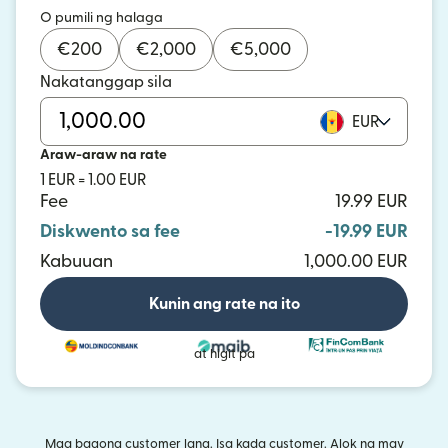
O pumili ng halaga
€
200
€
2,000
€
5,000
Nakatanggap sila
EUR
Araw-araw na rate
1 EUR = 1.00 EUR
Fee
19.99 EUR
Diskwento sa fee
-19.99 EUR
Kabuuan
1,000.00 EUR
Kunin ang rate na ito
at higit pa
Mga bagong customer lang. Isa kada customer. Alok na may