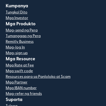
Kumpanya
Tungkol Dito
Mga Investor
Mga Produkto
Mag-send ng Pera
Tumanggap ng Pera
Remitly Business
Mag-log In
Mag-sign up
Mga Resource
Mga Rate at Fee
Mga swift code
Resources para sa Panloloko at Scam
Mga Partner
Mga IBAN number
Mag-refer ng friends
Suporta