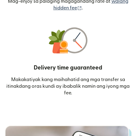
Mag-enjoy sa palaging magagandang rate at
walang
(bubukas sa bagong wi
hidden fee
.
Delivery time guaranteed
Makakatiyak kang maihahatid ang mga transfer sa
itinakdang oras kundi ay ibabalik namin ang iyong mga
fee.