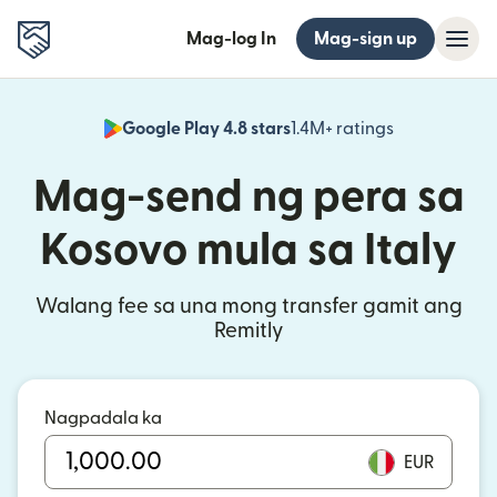
Mag-log In
Mag-sign up
Google Play 4.8 stars
1.4M+ ratings
(bubukas sa
Mag-send ng pera sa
Kosovo mula sa Italy
Walang fee sa una mong transfer gamit ang
Remitly
Nagpadala ka
EUR