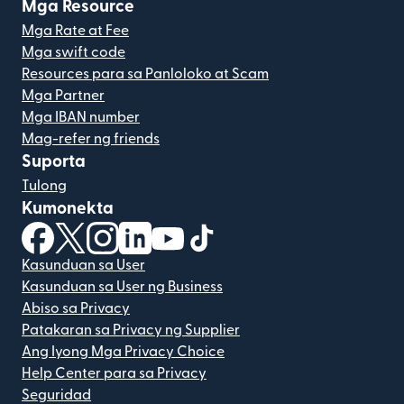
Mga Resource
Mga Rate at Fee
Mga swift code
Resources para sa Panloloko at Scam
Mga Partner
Mga IBAN number
Mag-refer ng friends
Suporta
Tulong
Kumonekta
(bubukas sa bagong window)
(bubukas sa bagong window)
(bubukas sa bagong window)
(bubukas sa bagong window)
(bubukas sa bagong window)
(bubukas sa bagong windo
Kasunduan sa User
Kasunduan sa User ng Business
Abiso sa Privacy
Patakaran sa Privacy ng Supplier
Ang Iyong Mga Privacy Choice
Help Center para sa Privacy
Seguridad