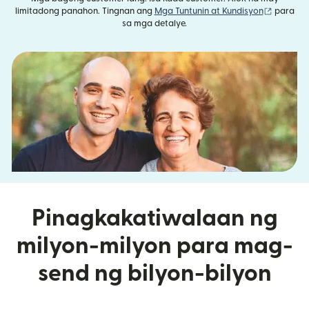
(bubukas
limitadong panahon. Tingnan ang
Mga Tuntunin at Kundisyon
para
sa mga detalye.
Pinagkakatiwalaan ng
milyon-milyon para mag-
send ng bilyon-bilyon