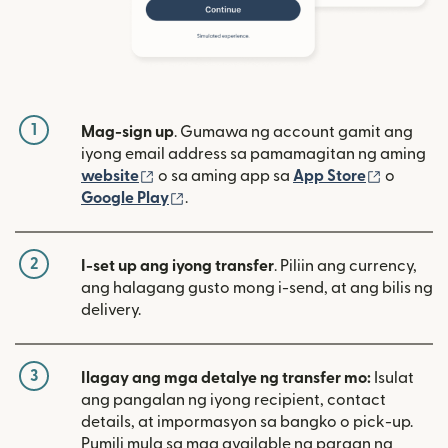
1
Mag-sign up
. Gumawa ng account gamit ang
iyong email address sa pamamagitan ng aming
(bubukas sa bagong window)
(bubuka
website
o sa aming app sa
App Store
o
(bubukas sa bagong window)
Google Play
.
2
I-set up ang iyong transfer
. Piliin ang currency,
ang halagang gusto mong i-send, at ang bilis ng
delivery.
3
Ilagay ang mga detalye ng transfer mo:
Isulat
ang pangalan ng iyong recipient, contact
details, at impormasyon sa bangko o pick-up.
Pumili mula sa mga available na paraan ng