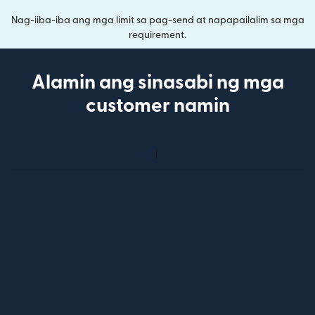
Nag-iiba-iba ang mga limit sa pag-send at napapailalim sa mga
requirement.
Alamin ang sinasabi ng mga
customer namin