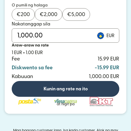
O pumili ng halaga
€
200
€
2,000
€
5,000
Nakatanggap sila
EUR
Araw-araw na rate
1 EUR = 1.00 EUR
Fee
15.99 EUR
Diskwento sa fee
-15.99 EUR
Kabuuan
1,000.00 EUR
Kunin ang rate na ito
at higit pa
Mga bagong customer lang. Isa kada customer. Alok na may