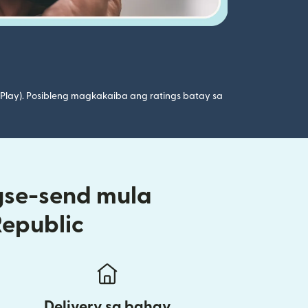
 Play). Posibleng magkakaiba ang ratings batay sa
gse-send mula
Republic
Delivery sa bahay