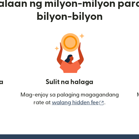
alaan ng milyon-milyon par
bilyon-bilyon
a
Sulit na halaga
Mag-enjoy sa palaging magagandang
(bubukas sa
rate at
walang hidden fee
.