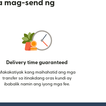
a mag-send ng
Delivery time guaranteed
Makakatiyak kang maihahatid ang mga
 bagong window)
transfer sa itinakdang oras kundi ay
ibabalik namin ang iyong mga fee.