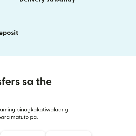
eposit
fers sa the
sa aming pinagkakatiwalaang
 para matuto pa.