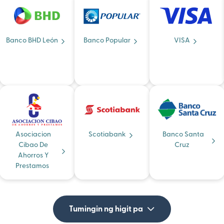
Banco BHD León
Banco Popular
VISA
Asociacion
Scotiabank
Banco Santa
Cibao De
Cruz
Ahorros Y
Prestamos
Tumingin ng higit pa