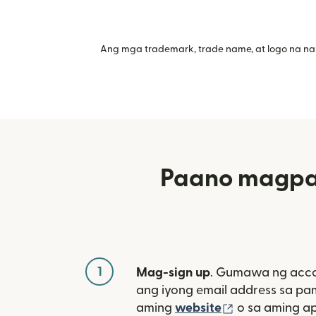
Ang mga trademark, trade name, at logo na na
Paano magpad
1
Mag-sign up
. Gumawa ng acco
ang iyong email address sa p
(bubukas sa 
aming
website
o sa aming a