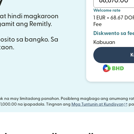
Welcome rate
at hindi magkaroon
1 EUR = 68.67 DO
gamit ang Remitly.
Fee
Diskwento sa fe
sito sa bangko. Sa
Kabuuan
aon.
K
ok na may limitadong panahon. Posibleng magbago ang anumang rate
(bu
 1,000.00 na ipapadala. Tingnan ang
Mga Tuntunin at Kundisyon
par