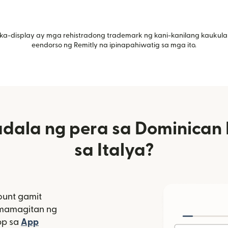
ka-display ay mga rehistradong trademark ng kani-kanilang kaukula
eendorso ng Remitly na ipinapahiwatig sa mga ito.
ala ng pera sa Dominican 
sa Italya?
unt gamit
amamagitan ng
bagong window)
pp sa
App