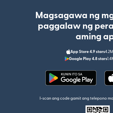
Magsagawa ng mga
paggalaw ng pera
aming a
App Store 4.9 stars
4.2M
Google Play 4.8 stars
1.4
(bubukas sa bagong w
I-scan ang code gamit ang telepono m