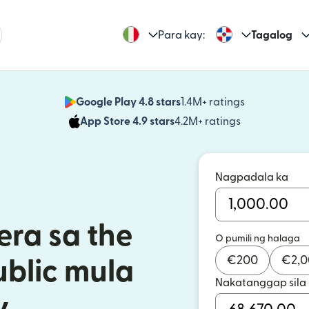
Para kay:
Tagalog
Google Play 4.8 stars
1.4M+ ratings
(bubukas sa
App Store 4.9 stars
4.2M+ ratings
(bubukas sa
Nagpadala ka
ra sa the
O pumili ng halaga
€
200
€
2,
blic mula
Nakatanggap sila
y