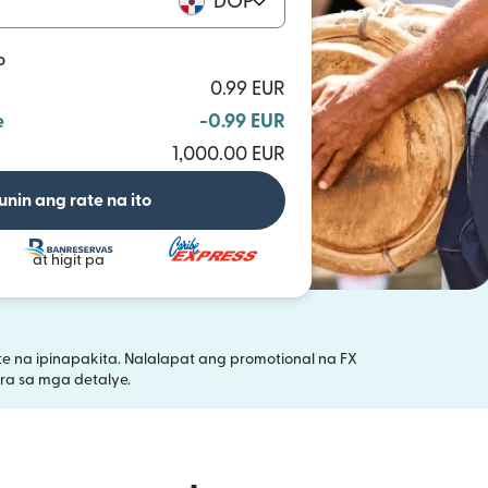
DOP
P
0.99 EUR
e
-0.99 EUR
1,000.00 EUR
unin ang rate na ito
at higit pa
 na ipinapakita. Nalalapat ang promotional na FX
bukas sa bagong window)
a sa mga detalye.