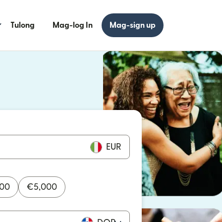
Tulong
Mag-log In
Mag-sign up
 bagong window)
 bagong window)
EUR
000
€
5,000