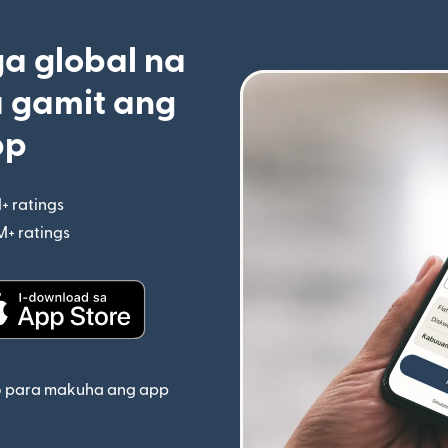
 global na
 gamit ang
pp
+ ratings
(bubukas sa bagong window)
M+ ratings
(bubukas sa bagong window)
indow)
(bubukas sa bagong window)
o para makuha ang app