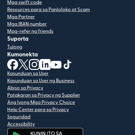
Mga swift code
Resources para sa Panloloko at Scam
Mga Partner
Mga IBAN number
Mag-refer ng friends
Suporta
Tulong
Kumonekta
(bubukas sa bagong window)
(bubukas sa bagong window)
(bubukas sa bagong window)
(bubukas sa bagong window)
(bubukas sa bagong window)
(bubukas sa bagong windo
Kasunduan sa User
Kasunduan sa User ng Business
Abiso sa Privacy
Patakaran sa Privacy ng Supplier
Ang Iyong Mga Privacy Choice
Help Center para sa Privacy
Seguridad
Accessibility