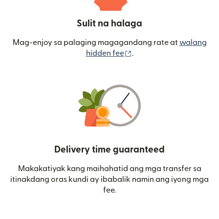
Sulit na halaga
Mag-enjoy sa palaging magagandang rate at
walang
(bubukas sa bagong wi
hidden fee
.
Delivery time guaranteed
Makakatiyak kang maihahatid ang mga transfer sa
itinakdang oras kundi ay ibabalik namin ang iyong mga
fee.