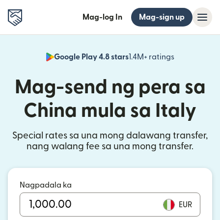
Mag-log In
Mag-sign up
Google Play 4.8 stars
1.4M+ ratings
(bubukas sa
Mag-send ng pera sa
China mula sa Italy
Special rates sa una mong dalawang transfer,
nang walang fee sa una mong transfer.
Nagpadala ka
EUR