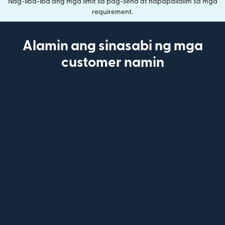
Nag-iiba-iba ang mga limit sa pag-send at napapailalim sa mga
requirement.
Alamin ang sinasabi ng mga
customer namin