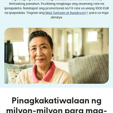
limitadong panahon. Posibleng magbago ang anumang rate na
ipinapakita. Nalalapat ang promotional na FX rate sa unang 1000 EUR
(bubukas sa ba
na ipapadala. Tingnan ang
Mga Tuntunin at Kundisyon
para sa mga
detalye.
Pinagkakatiwalaan ng
milyon-milyon para mag-