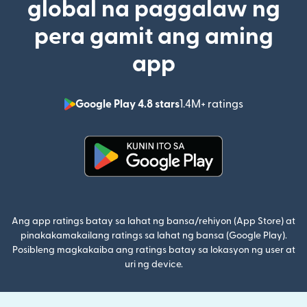
global na paggalaw ng
pera gamit ang aming
app
Google Play 4.8 stars
1.4M+ ratings
(bubukas sa
(bubukas sa bagong window)
Ang app ratings batay sa lahat ng bansa/rehiyon (App Store) at
pinakakamakailang ratings sa lahat ng bansa (Google Play).
Posibleng magkakaiba ang ratings batay sa lokasyon ng user at
uri ng device.