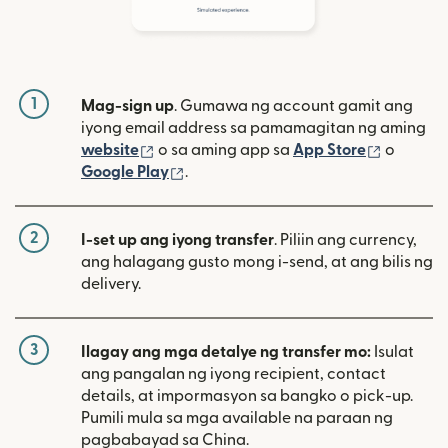
1
Mag-sign up
. Gumawa ng account gamit ang
iyong email address sa pamamagitan ng aming
(bubukas sa bagong window)
(bubuka
website
o sa aming app sa
App Store
o
(bubukas sa bagong window)
Google Play
.
2
I-set up ang iyong transfer
. Piliin ang currency,
ang halagang gusto mong i-send, at ang bilis ng
delivery.
3
Ilagay ang mga detalye ng transfer mo:
Isulat
ang pangalan ng iyong recipient, contact
details, at impormasyon sa bangko o pick-up.
Pumili mula sa mga available na paraan ng
pagbabayad sa China.