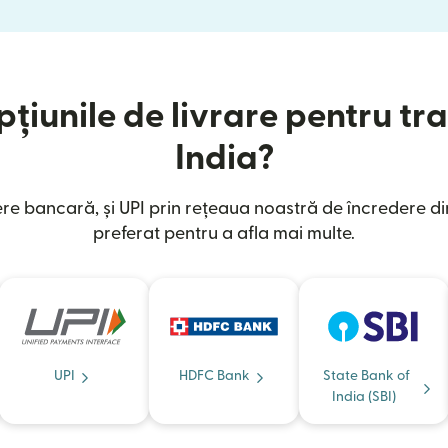
țiunile de livrare pentru tra
India?
e bancară, și UPI prin rețeaua noastră de încredere din
preferat pentru a afla mai multe.
UPI
HDFC Bank
State Bank of
India (SBI)