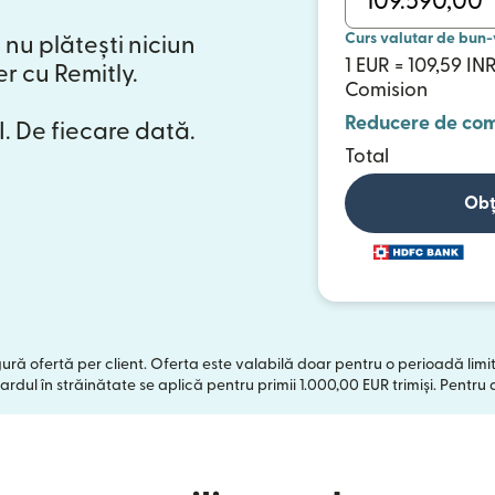
Curs valutar de bun-
 nu plătești niciun
1 EUR = 109,59 IN
er cu Remitly.
Comision
Reducere de com
. De fiecare dată.
Total
Obț
ngură ofertă per client. Oferta este valabilă doar pentru o perioadă limi
ardul în străinătate se aplică pentru primii 1.000,00 EUR trimiși. Pentru 