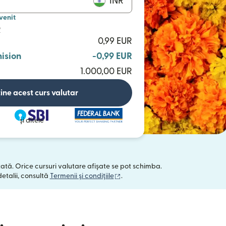
INR
venit
R
0,99 EUR
ision
-0,99 EUR
1.000,00 EUR
ine acest curs valutar
și altele
tată. Orice cursuri valutare afișate se pot schimba.
(se deschide într-o fereastră nou
detalii, consultă
Termenii și condițiile
.