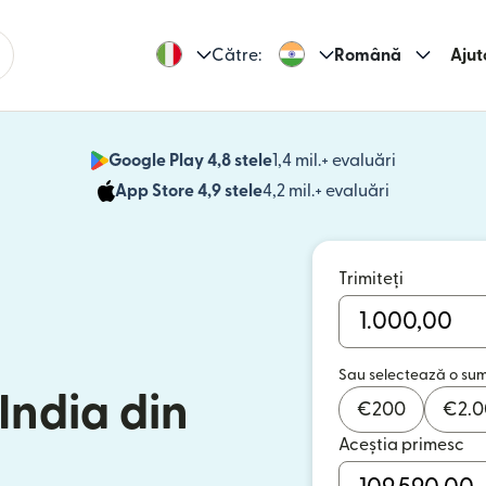
Către:
Română
Ajut
Google Play 4,8 stele
1,4 mil.+ evaluări
(se deschid
App Store 4,9 stele
4,2 mil.+ evaluări
(se deschide
Trimiteți
Sau selectează o su
 India din
€
200
€
2.
Aceștia primesc