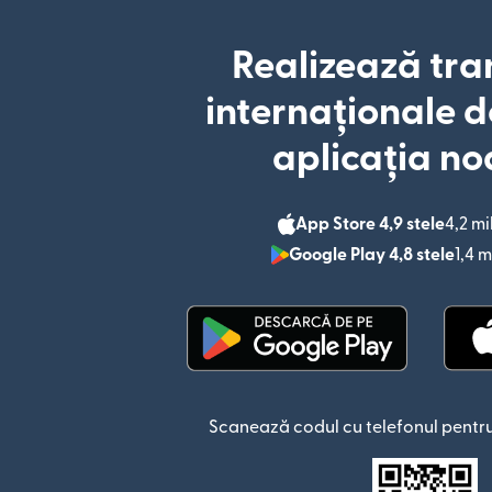
Realizează tra
internaționale d
aplicația no
App Store 4,9 stele
4,2 mi
Google Play 4,8 stele
1,4 m
(se deschide într-o fere
Scanează codul cu telefonul pentru