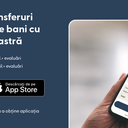
nsferuri
e bani cu
astră
l.+ evaluări
(se deschide într-o fereastră nouă)
il.+ evaluări
(se deschide într-o fereastră nouă)
astră nouă)
(se deschide într-o fereastră nouă)
 a obține aplicația