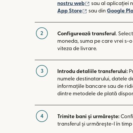
(se deschide într-
nostru web
sau al aplicației 
(se deschide într-o
App Store
sau din
Google Pl
2
Configurează transferul
. Selec
moneda, suma pe care vrei s-o t
viteza de livrare.
3
Introdu detaliile transferului:
P
numele destinatarului, datele d
informațiile bancare sau de rid
dintre metodele de plată disponi
4
Trimite bani și urmărește:
Conf
transferul și urmărește-l în timp 