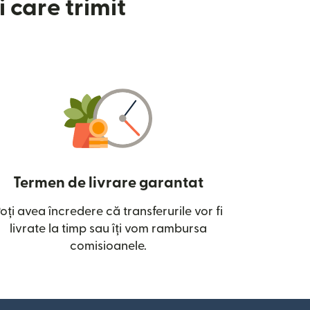
 care trimit
Termen de livrare garantat
oți avea încredere că transferurile vor fi
ntr-o fereastră nouă)
livrate la timp sau îți vom rambursa
comisioanele.