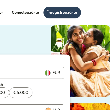
or
Conectează-te
Înregistrează-te
e într-o fereastră nouă)
 într-o fereastră nouă)
EUR
mă
000
€
5.000