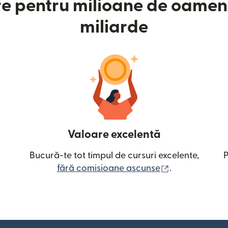
e pentru milioane de oameni
miliarde
Valoare excelentă
Bucură-te tot timpul de cursuri excelente,
P
(se deschide î
fără comisioane ascunse
.