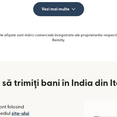
Vezi mai multe
e afișate sunt mărci comerciale înregistrate ale proprietarilor respectiv
Remitly.
să trimiți bani în India din It
ont folosind
mediul
site-ului