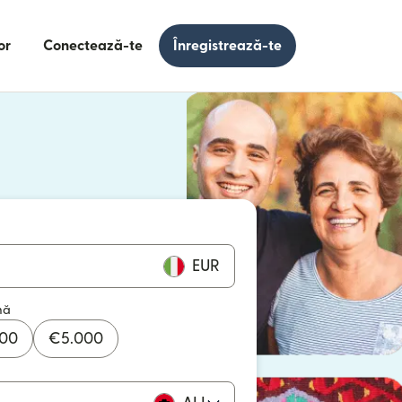
or
Conectează-te
Înregistrează-te
e într-o fereastră nouă)
 într-o fereastră nouă)
EUR
mă
000
€
5.000