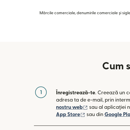
Mărcile comerciale, denumirile comerciale și siglel
Cum să
1
Înregistrează-te
. Creează un c
adresa ta de e-mail, prin inter
(se deschide într-
nostru web
sau al aplicației 
(se deschide într-o
App Store
sau din
Google Pl