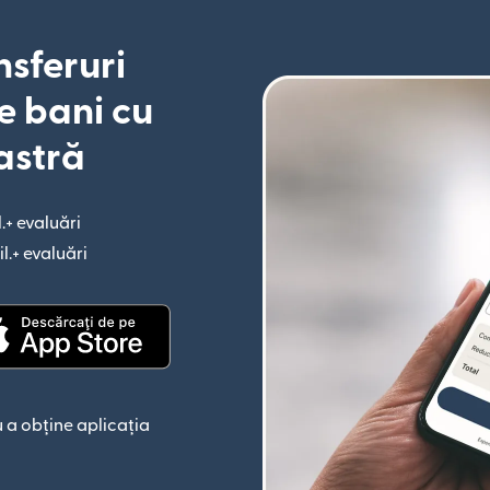
nsferuri
e bani cu
astră
l.+ evaluări
(se deschide într-o fereastră nouă)
il.+ evaluări
(se deschide într-o fereastră nouă)
astră nouă)
(se deschide într-o fereastră nouă)
 a obține aplicația