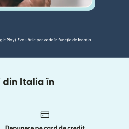
le Play). Evaluările pot varia în funcție de locația
din Italia în
Depunere pe card de credit