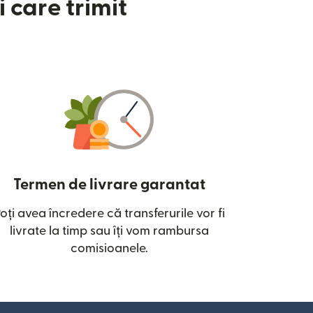
 care trimit
Termen de livrare garantat
oți avea încredere că transferurile vor fi
ntr-o fereastră nouă)
livrate la timp sau îți vom rambursa
comisioanele.