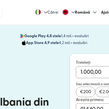
Către:
Română
Ajut
Google Play 4,8 stele
1,4 mil.+ evaluări
(se deschid
App Store 4,9 stele
4,2 mil.+ evaluări
(se deschide
Trimiteți
Sau selectează o su
€
200
€
2.
Albania din
Aceștia primesc