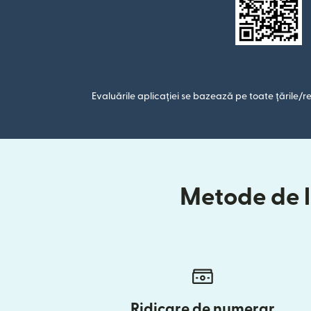
Evaluările aplicației se bazează pe toate țările/re
Metode de li
Ridicare de numerar