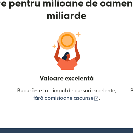
e pentru milioane de oameni
miliarde
Valoare excelentă
Bucură-te tot timpul de cursuri excelente,
P
(se deschide î
fără comisioane ascunse
.