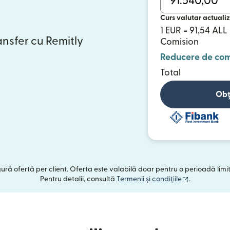
Curs valutar actualiz
1 EUR = 91,54 ALL
ansfer cu Remitly
Comision
Reducere de com
Total
Obț
ngură ofertă per client. Oferta este valabilă doar pentru o perioadă limi
(se deschide
Pentru detalii, consultă
Termenii și condițiile
.