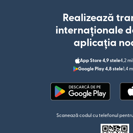
Realizează tra
internaționale d
aplicația no
App Store 4,9 stele
4,2 mi
Google Play 4,8 stele
1,4 m
(se deschide într-o fere
Scanează codul cu telefonul pentru