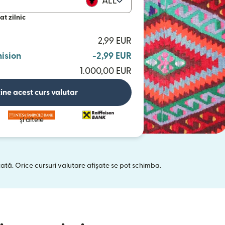
ALL
at zilnic
2,99 EUR
ision
-2,99 EUR
1.000,00 EUR
ine acest curs valutar
și altele
tată. Orice cursuri valutare afișate se pot schimba.
 într-o fereastră nouă)