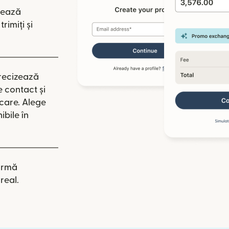
tează
rimiți și
recizează
e contact și
icare. Alege
ibile în
irmă
real.