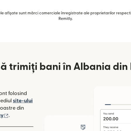
e afișate sunt mărci comerciale înregistrate ale proprietarilor respectiv
Remitly.
 trimiți bani în Albania din 
ont folosind
mediul
site-ului
o fereastră nouă)
noastre din
 fereastră nouă)
(se deschide într-o fereastră nouă)
ay
.