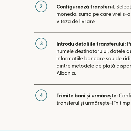
2
Configurează transferul
. Selec
moneda, suma pe care vrei s-o t
viteza de livrare.
3
Introdu detaliile transferului:
P
numele destinatarului, datele d
informațiile bancare sau de rid
dintre metodele de plată dispon
Albania.
4
Trimite bani și urmărește:
Conf
transferul și urmărește-l în timp 