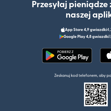
Przesyłaj pieniądze
naszej apli
App Store 4,9 gwiazdki
4,
Google Play 4,8 gwiazdki
1
(otwiera się w nowym o
Zeskanuj kod telefonem, aby p