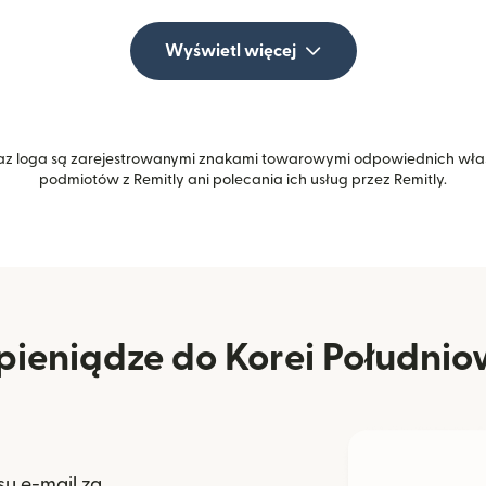
Wyświetl więcej
z loga są zarejestrowanymi znakami towarowymi odpowiednich właśc
podmiotów z Remitly ani polecania ich usług przez Remitly.
pieniądze do Korei Południo
u e-mail za