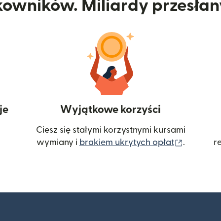
kowników. Miliardy przesła
je
Wyjątkowe korzyści
Ciesz się stałymi korzystnymi kursami
(otwiera
wymiany i
brakiem ukrytych opłat
.
r