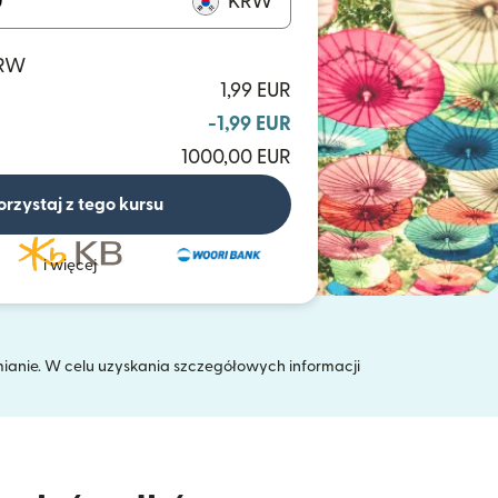
KRW
KRW
1,99 EUR
-1,99 EUR
1000,00 EUR
orzystaj z tego kursu
i więcej
mianie. W celu uzyskania szczegółowych informacji
 oknie)