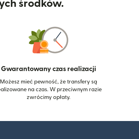
nych środków.
Gwarantowany czas realizacji
Możesz mieć pewność, że transfery są
 się w nowym oknie)
ealizowane na czas. W przeciwnym razie
zwrócimy opłaty.