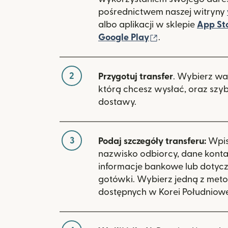
pośrednictwem naszej witryny
albo aplikacji w sklepie
App St
(otwiera się w 
Google Play
.
2
Przygotuj transfer
. Wybierz wa
którą chcesz wysłać, oraz szy
dostawy.
3
Podaj szczegóły transferu:
Wpisz
nazwisko odbiorcy, dane kont
informacje bankowe lub dotyc
gotówki. Wybierz jedną z meto
dostępnych w Korei Południowe