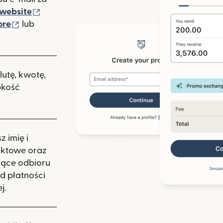
(otwiera się w nowym oknie)
website
(otwiera się w nowym oknie)
ore
lub
nowym oknie)
lutę, kwotę,
bkość
 imię i
aktowe oraz
zące odbioru
d płatności
j.