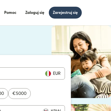
Pomoc
Zaloguj się
Zarejestruj się
się w nowym oknie)
ię w nowym oknie)
EUR
00
€
5000