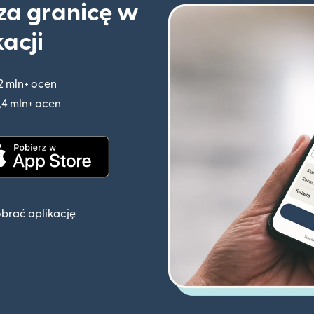
 za granicę w
kacji
2 mln+ ocen
(otwiera się w nowym oknie)
,4 mln+ ocen
(otwiera się w nowym oknie)
knie)
(otwiera się w nowym oknie)
obrać aplikację