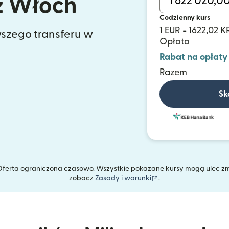
z Włoch
Codzienny kurs
1 EUR = 1622,02 
szego transferu w
Opłata
Rabat na opłaty
Razem
Sk
. Oferta ograniczona czasowo. Wszystkie pokazane kursy mogą ulec z
(otwiera się w nowym
zobacz
Zasady i warunki
.