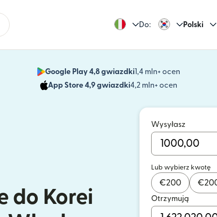
Do:
Polski
Google Play 4,8 gwiazdki
1,4 mln+ ocen
(otwiera 
App Store 4,9 gwiazdki
4,2 mln+ ocen
(otwiera s
Wysyłasz
Lub wybierz kwotę
€
200
€
20
e do Korei
Otrzymują