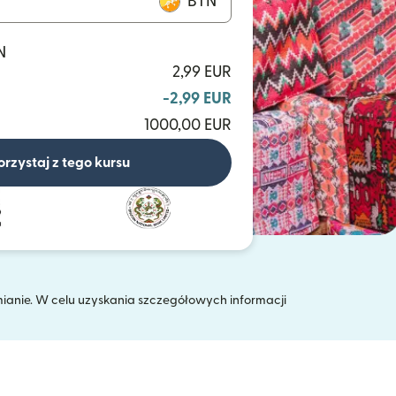
BTN
N
2,99 EUR
-2,99 EUR
1000,00 EUR
orzystaj z tego kursu
mianie. W celu uzyskania szczegółowych informacji
 oknie)