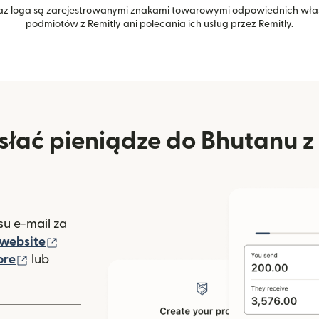
z loga są zarejestrowanymi znakami towarowymi odpowiednich właśc
podmiotów z Remitly ani polecania ich usług przez Remitly.
łać pieniądze do Bhutanu 
u e-mail za
(otwiera się w nowym oknie)
website
(otwiera się w nowym oknie)
ore
lub
nowym oknie)