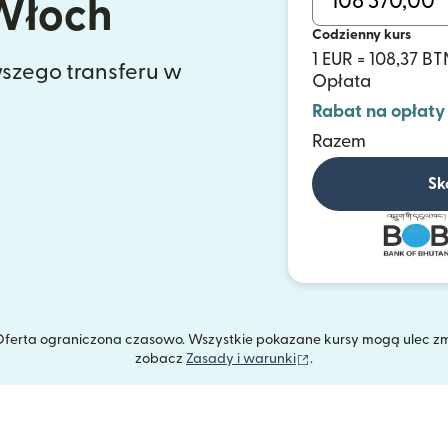
Włoch
Codzienny kurs
1 EUR = 108,37 BT
szego transferu w
Opłata
Rabat na opłaty
Razem
Sk
. Oferta ograniczona czasowo. Wszystkie pokazane kursy mogą ulec z
(otwiera się w nowym
zobacz
Zasady i warunki
.