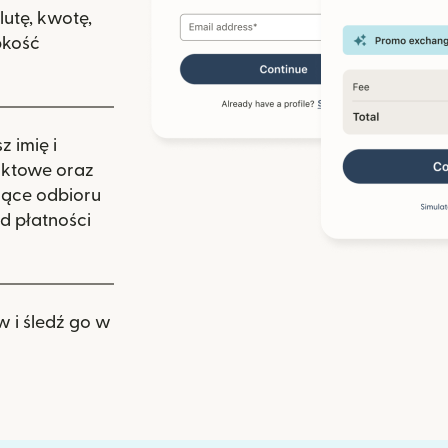
lutę, kwotę,
bkość
 imię i
aktowe oraz
zące odbioru
d płatności
w i śledź go w