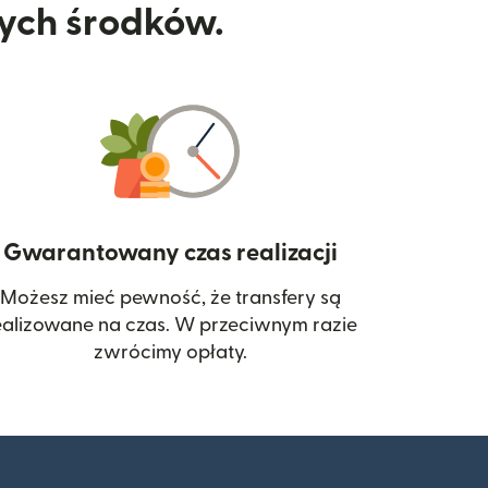
nych środków.
Gwarantowany czas realizacji
Możesz mieć pewność, że transfery są
 się w nowym oknie)
ealizowane na czas. W przeciwnym razie
zwrócimy opłaty.