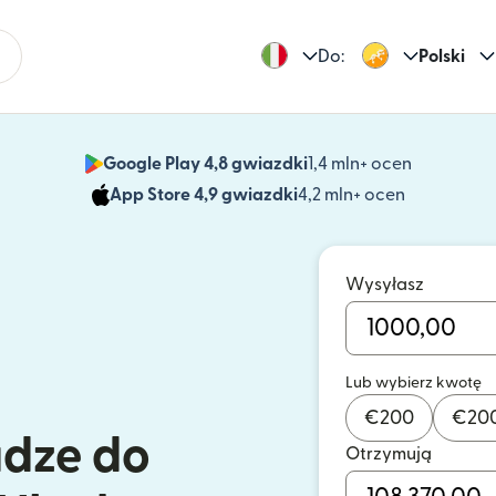
Do:
Polski
Google Play 4,8 gwiazdki
1,4 mln+ ocen
(otwiera 
App Store 4,9 gwiazdki
4,2 mln+ ocen
(otwiera s
Wysyłasz
Lub wybierz kwotę
€
200
€
20
ądze do
Otrzymują