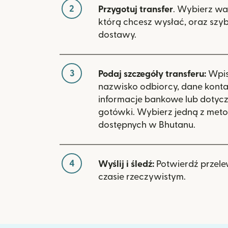
2
Przygotuj transfer
. Wybierz wa
którą chcesz wysłać, oraz szy
dostawy.
3
Podaj szczegóły transferu:
Wpisz
nazwisko odbiorcy, dane kont
informacje bankowe lub dotyc
gotówki. Wybierz jedną z meto
dostępnych w Bhutanu.
4
Wyślij i śledź:
Potwierdź przele
czasie rzeczywistym.