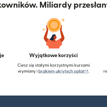
kowników. Miliardy przesła
je
Wyjątkowe korzyści
Ciesz się stałymi korzystnymi kursami
(otwiera
wymiany i
brakiem ukrytych opłat
.
r