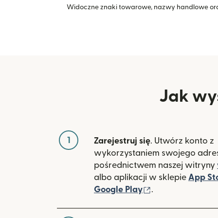
Widoczne znaki towarowe, nazwy handlowe ora
Jak wys
1
Zarejestruj się
. Utwórz konto z
wykorzystaniem swojego adres
pośrednictwem naszej witryny
albo aplikacji w sklepie
App St
(otwiera się w 
Google Play
.