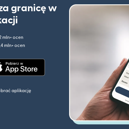
 za granicę w
kacji
2 mln+ ocen
(otwiera się w nowym oknie)
,4 mln+ ocen
(otwiera się w nowym oknie)
knie)
(otwiera się w nowym oknie)
obrać aplikację