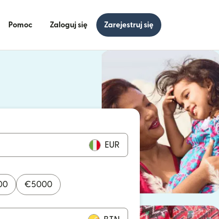
Pomoc
Zaloguj się
Zarejestruj się
się w nowym oknie)
ię w nowym oknie)
EUR
00
€
5000