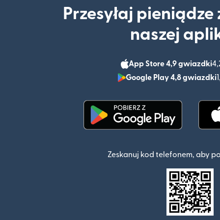
Przesyłaj pieniądze
naszej apli
App Store 4,9 gwiazdki
4,
Google Play 4,8 gwiazdki
1
(otwiera się w nowym o
Zeskanuj kod telefonem, aby p