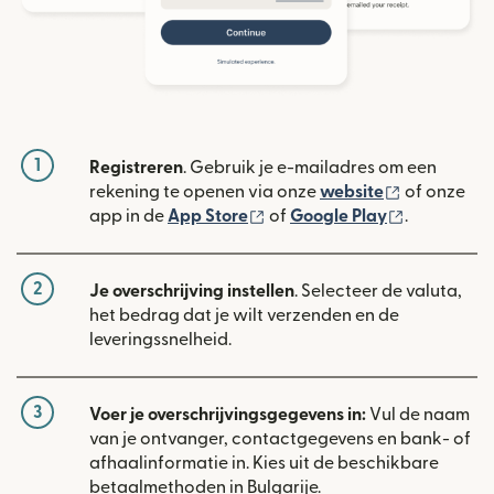
1
Registreren
. Gebruik je e-mailadres om een
(wordt geop
rekening te openen via onze
website
of onze
(wordt geopend in een nieuw
(wordt geo
app in de
App Store
of
Google Play
.
2
Je overschrijving instellen
. Selecteer de valuta,
het bedrag dat je wilt verzenden en de
leveringssnelheid.
3
Voer je overschrijvingsgegevens in:
Vul de naam
van je ontvanger, contactgegevens en bank- of
afhaalinformatie in. Kies uit de beschikbare
betaalmethoden in Bulgarije.