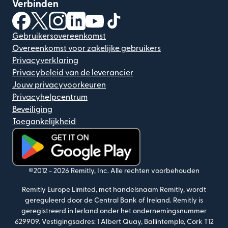
Verbinden
(wordt geopend in een nieuw venster)
(wordt geopend in een nieuw venster)
(wordt geopend in een nieuw venster)
(wordt geopend in een nieuw venster)
(wordt geopend in een nieuw ven
(wordt geopend in een nieuw
Gebruikersovereenkomst
Overeenkomst voor zakelijke gebruikers
Privacyverklaring
Privacybeleid van de leverancier
Jouw privacyvoorkeuren
Privacyhelpcentrum
Beveiliging
Toegankelijkheid
(wordt geopend in een nieuw venster)
©2012 -
2026
Remitly, Inc.
Alle rechten voorbehouden
Remitly Europe Limited, met handelsnaam Remitly, wordt
gereguleerd door de Central Bank of Ireland. Remitly is
geregistreerd in Ierland onder het ondernemingsnummer
629909. Vestigingsadres: 1 Albert Quay, Ballintemple, Cork T12