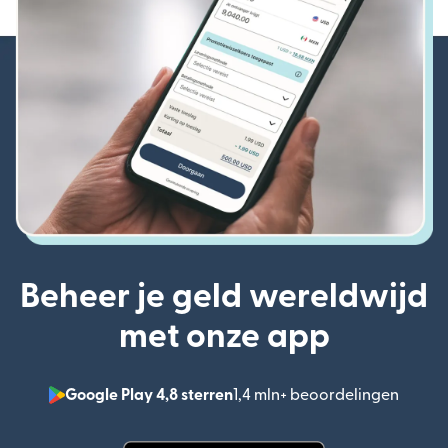
Beheer je geld wereldwijd
met onze app
Google Play 4,8 sterren
1,4 mln+ beoordelingen
(wordt