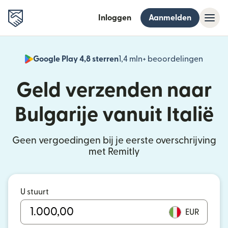
Inloggen
Aanmelden
Google Play 4,8 sterren
1,4 mln+ beoordelingen
(wordt
Geld verzenden naar
Bulgarije vanuit Italië
Geen vergoedingen bij je eerste overschrijving
met Remitly
U stuurt
EUR