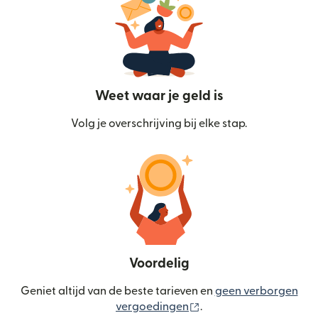
Weet waar je geld is
Volg je overschrijving bij elke stap.
Voordelig
Geniet altijd van de beste tarieven en
geen verborgen
(wordt geopend in een
vergoedingen
.