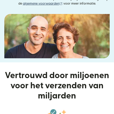
(wordt geopend in een nieuw vens
de
algemene voorwaarden
voor meer informatie.
Vertrouwd door miljoenen
voor het verzenden van
miljarden