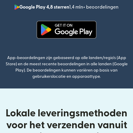
Google Play 4,8 sterren
1,4 mln+ beoordelingen
(wordt
(wordt geopend in een nieuw v
App-beoordelingen zijn gebaseerd op alle landen/regio's (App
Store) en de meest recente beoordelingen in alle landen (Google
Play). De beoordelingen kunnen variëren op basis van
gebruikerslocatie en apparaattype.
Lokale leveringsmethoden
voor het verzenden vanuit