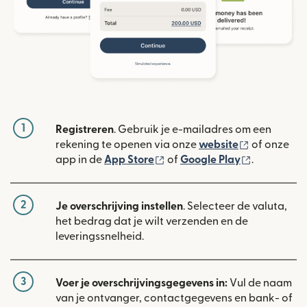
1
Registreren
. Gebruik je e-mailadres om een
(wordt geop
rekening te openen via onze
website
of onze
(wordt geopend in een nieuw
(wordt geo
app in de
App Store
of
Google Play
.
2
Je overschrijving instellen
. Selecteer de valuta,
het bedrag dat je wilt verzenden en de
leveringssnelheid.
3
Voer je overschrijvingsgegevens in:
Vul de naam
van je ontvanger, contactgegevens en bank- of