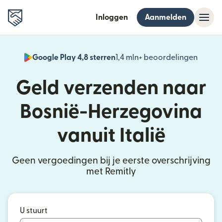
Inloggen
Aanmelden
Google Play 4,8 sterren
1,4 mln+ beoordelingen
(wordt
Geld verzenden naar
Bosnië-Herzegovina
vanuit Italië
Geen vergoedingen bij je eerste overschrijving
met Remitly
U stuurt