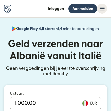
Inloggen
Aanmelden
Google Play 4,8 sterren
1,4 mln+ beoordelingen
(wordt
Geld verzenden naar
Albanië vanuit Italië
Geen vergoedingen bij je eerste overschrijving
met Remitly
U stuurt
EUR