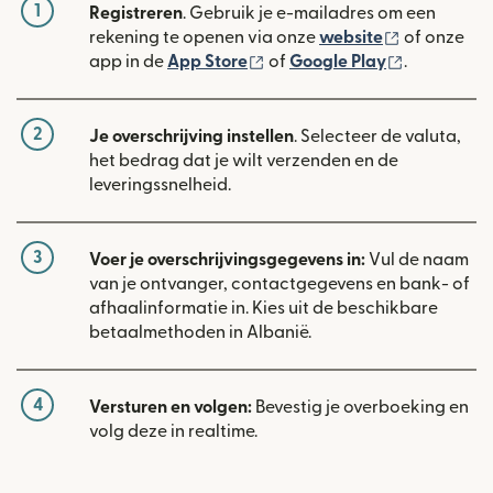
1
Registreren
. Gebruik je e-mailadres om een
(wordt geop
rekening te openen via onze
website
of onze
(wordt geopend in een nieuw
(wordt geo
app in de
App Store
of
Google Play
.
2
Je overschrijving instellen
. Selecteer de valuta,
het bedrag dat je wilt verzenden en de
leveringssnelheid.
3
Voer je overschrijvingsgegevens in:
Vul de naam
van je ontvanger, contactgegevens en bank- of
afhaalinformatie in. Kies uit de beschikbare
betaalmethoden in Albanië.
4
Versturen en volgen:
Bevestig je overboeking en
volg deze in realtime.