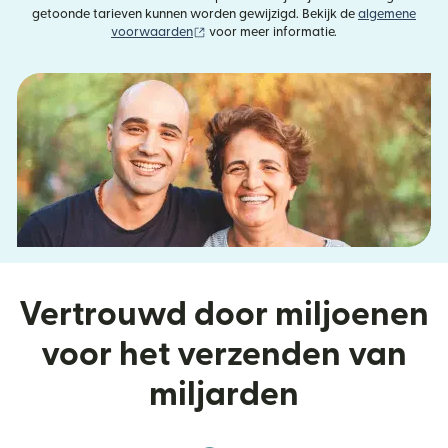
getoonde tarieven kunnen worden gewijzigd. Bekijk de
algemene
(wordt geopend in een nieuw venster)
voorwaarden
voor meer informatie.
Vertrouwd door miljoenen
voor het verzenden van
miljarden