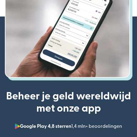
Beheer je geld wereldwijd
met onze app
Google Play 4,8 sterren
1,4 mln+ beoordelingen
(wordt