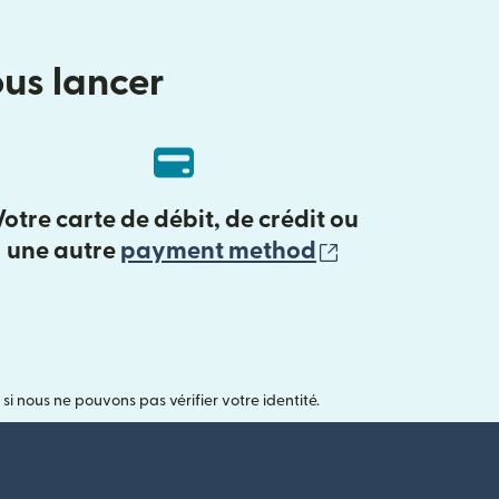
ous lancer
Votre carte de débit, de crédit ou
(s'ouvre dans 
une autre
payment method
nous ne pouvons pas vérifier votre identité.