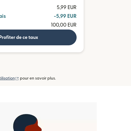
5,99 EUR
ais
-5,99 EUR
100,00 EUR
Profiter de ce taux
(s'ouvre dans une nouvelle fenêtre)
ilisation
pour en savoir plus.