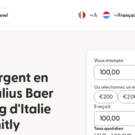
nnel
À:
Françai
Vous envoyez
rgent en
Ou sélectionnez un 
lius Baer
€
200
€
2 
 d'Italie
Il reçoit
itly
Taux quotidien