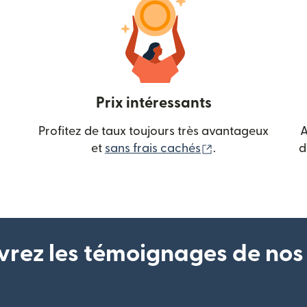
Prix intéressants
Profitez de taux toujours très avantageux
A
(s'ouvre dans une
et
sans frais cachés
.
d
rez les témoignages de nos 