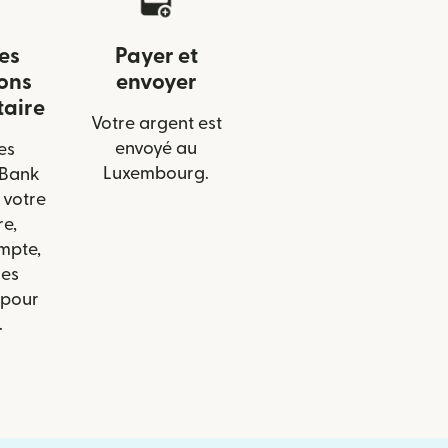
les
Payer et
ons
envoyer
taire
Votre argent est
envoyé au
es
Luxembourg.
 Bank
 votre
re,
mpte,
les
 pour
.