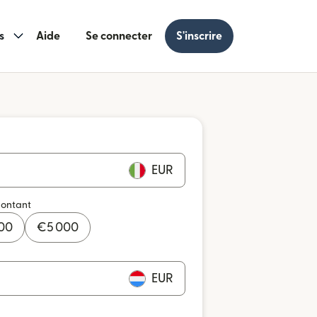
s
Aide
Se connecter
S'inscrire
EUR
montant
000
€
5 000
EUR