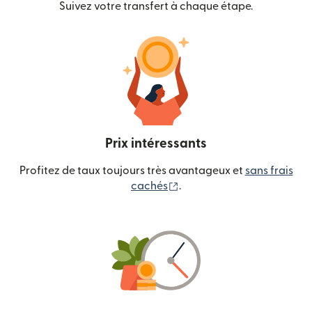
Suivez votre transfert à chaque étape.
Prix intéressants
Profitez de taux toujours très avantageux et
sans frais
(s'ouvre dans une nouvelle
cachés
.