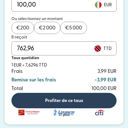
EUR
Ou sélectionnez un montant
€
200
€
2 000
€
5 000
Il reçoit
TTD
Taux quotidien
1 EUR = 7,6296 TTD
Frais
3,99 EUR
Remise sur les frais
-3,99 EUR
Total
100,00 EUR
Profiter de ce taux
et plus