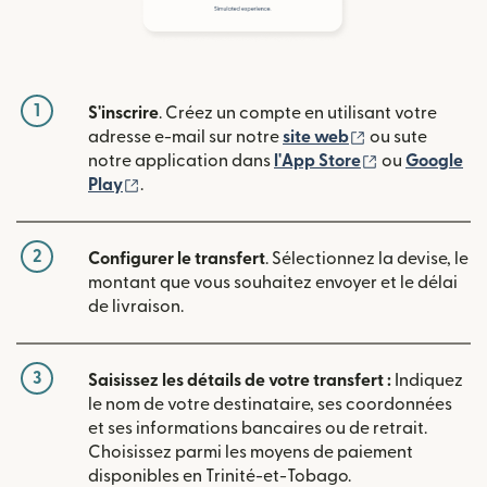
1
S'inscrire
. Créez un compte en utilisant votre
(s'ouvre dans u
adresse e-mail sur notre
site web
ou sute
(s'ouvre dans
notre application dans
l'App Store
ou
Google
(s'ouvre dans une nouvelle fenêtre)
Play
.
2
Configurer le transfert
. Sélectionnez la devise, le
montant que vous souhaitez envoyer et le délai
de livraison.
3
Saisissez les détails de votre transfert :
Indiquez
le nom de votre destinataire, ses coordonnées
et ses informations bancaires ou de retrait.
Choisissez parmi les moyens de paiement
disponibles en Trinité-et-Tobago.