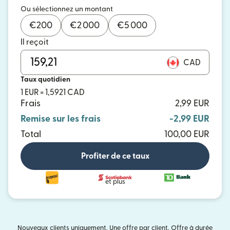
Ou sélectionnez un montant
€
200
€
2 000
€
5 000
Il reçoit
CAD
Taux quotidien
1 EUR = 1,5921 CAD
Frais
2,99 EUR
Remise sur les frais
-2,99 EUR
Total
100,00 EUR
Profiter de ce taux
et plus
Nouveaux clients uniquement. Une offre par client. Offre à durée