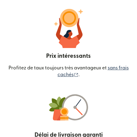
Prix intéressants
Profitez de taux toujours très avantageux et
sans frais
(s'ouvre dans une nouvelle
cachés
.
Délai de livraison garanti