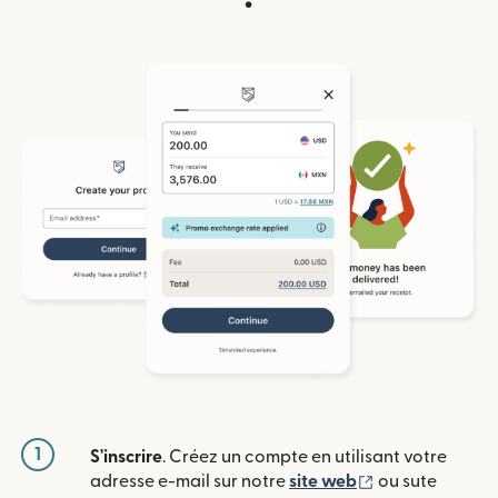
1
S'inscrire
. Créez un compte en utilisant votre
(s'ouvre dans u
adresse e-mail sur notre
site web
ou sute