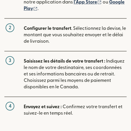
(s'ouvre dans
notre application dans
l'App Store
ou
Google
(s'ouvre dans une nouvelle fenêtre)
Play
.
2
Configurer le transfert
. Sélectionnez la devise, le
montant que vous souhaitez envoyer et le délai
de livraison.
3
Saisissez les détails de votre transfert :
Indiquez
le nom de votre destinataire, ses coordonnées
et ses informations bancaires ou de retrait.
Choisissez parmi les moyens de paiement
disponibles en le Canada.
4
Envoyez et suivez :
Confirmez votre transfert et
suivez-le en temps réel.