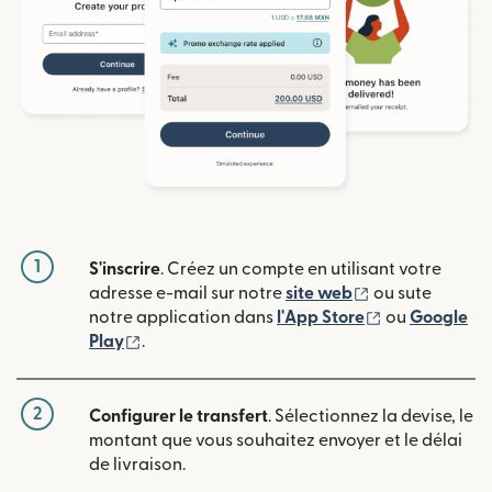
1
S'inscrire
. Créez un compte en utilisant votre
(s'ouvre dans u
adresse e-mail sur notre
site web
ou sute
(s'ouvre dans
notre application dans
l'App Store
ou
Google
(s'ouvre dans une nouvelle fenêtre)
Play
.
2
Configurer le transfert
. Sélectionnez la devise, le
montant que vous souhaitez envoyer et le délai
de livraison.