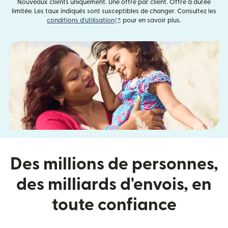
Nouveaux clients uniquement. Une offre par client. Offre à durée
limitée. Les taux indiqués sont susceptibles de changer. Consultez les
(s'ouvre dans une nouvelle fenêtre)
conditions d'utilisation
pour en savoir plus.
Des millions de personnes,
des milliards d'envois, en
toute confiance