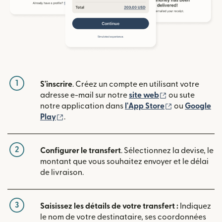
1
S'inscrire
. Créez un compte en utilisant votre
(s'ouvre dans u
adresse e-mail sur notre
site web
ou sute
(s'ouvre dans
notre application dans
l'App Store
ou
Google
(s'ouvre dans une nouvelle fenêtre)
Play
.
2
Configurer le transfert
. Sélectionnez la devise, le
montant que vous souhaitez envoyer et le délai
de livraison.
3
Saisissez les détails de votre transfert :
Indiquez
le nom de votre destinataire, ses coordonnées