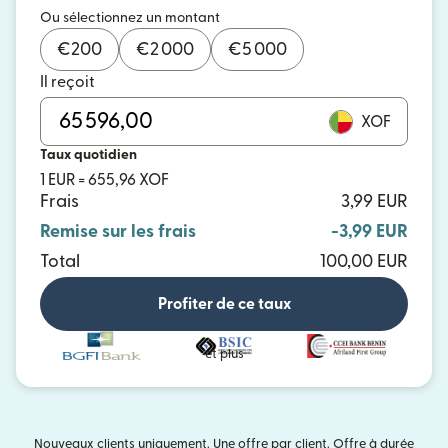
Ou sélectionnez un montant
€
200
€
2 000
€
5 000
Il reçoit
XOF
Taux quotidien
1 EUR = 655,96 XOF
Frais
3,99 EUR
Remise sur les frais
-3,99 EUR
Total
100,00 EUR
Profiter de ce taux
et plus
Nouveaux clients uniquement. Une offre par client. Offre à durée