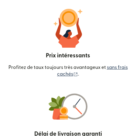
Prix intéressants
Profitez de taux toujours très avantageux et
sans frais
(s'ouvre dans une nouvelle
cachés
.
Délai de livraison garanti