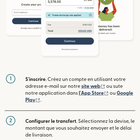
1
S'inscrire
. Créez un compte en utilisant votre
(s'ouvre dans u
adresse e-mail sur notre
site web
ou sute
(s'ouvre dans
notre application dans
l'App Store
ou
Google
(s'ouvre dans une nouvelle fenêtre)
Play
.
2
Configurer le transfert
. Sélectionnez la devise, le
montant que vous souhaitez envoyer et le délai
de livraison.