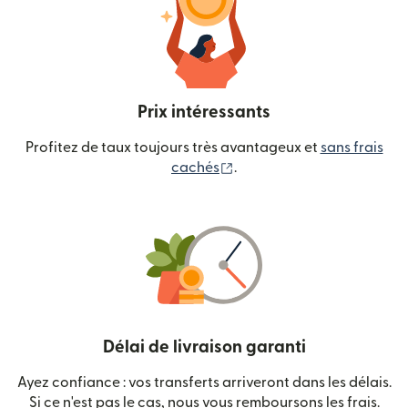
Prix intéressants
Profitez de taux toujours très avantageux et
sans frais
(s'ouvre dans une nouvelle
cachés
.
Délai de livraison garanti
Ayez confiance : vos transferts arriveront dans les délais.
Si ce n'est pas le cas, nous vous remboursons les frais.