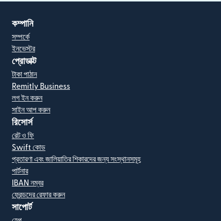
কম্পানি
সম্পর্কে
ইনভেস্টর
প্রোডাক্ট
টাকা পাঠান
Remitly Business
লগ ইন করুন
সাইন আপ করুন
রিসোর্স
রেট ও ফি
Swift কোড
প্রতারণা এবং জালিয়াতির শিকারদের জন্য সংস্থানসমূহ
পার্টনার
IBAN নম্বর
ফ্রেন্ডদের রেফার করুন
সাপোর্ট
হেল্প