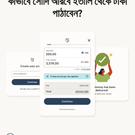
কীভাবে সৌদি আরবে ইতালি থেকে টাকা
পাঠাবেন?