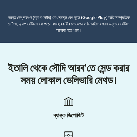
(নতুন উইন্ডোতে খুলবে)
সমস্ত দেশ/অঞ্চল (অ্যাপ স্টোর) এবং সমস্ত দেশ জুড়ে (Google Play) অতি সাম্প্রতিক
রেটিংস, অ্যাপ রেটিংসে ধরা পড়ে। ব্যবহারকারীর লোকেশন ও ডিভাইসের ধরন অনুসারে রেটিংস
আলাদা হতে পারে।
ইতালি থেকে সৌদি আরব'তে সেন্ড করার
সময় লোকাল ডেলিভারি মেথড।
ব্যাঙ্ক ডিপোজিট