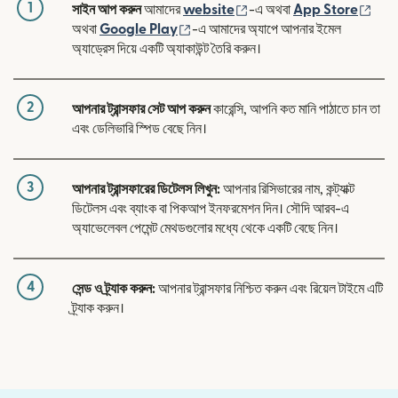
1
(নতুন উইন্ডোতে খুলবে)
(নতুন
সাইন আপ করুন
আমাদের
website
-এ অথবা
App Store
(নতুন উইন্ডোতে খুলবে)
অথবা
Google Play
-এ আমাদের অ্যাপে আপনার ইমেল
অ্যাড্রেস দিয়ে একটি অ্যাকাউন্ট তৈরি করুন।
2
আপনার ট্রান্সফার সেট আপ করুন
কারেন্সি, আপনি কত মানি পাঠাতে চান তা
এবং ডেলিভারি স্পিড বেছে নিন।
3
আপনার ট্রান্সফারের ডিটেলস লিখুন:
আপনার রিসিভারের নাম, কন্ট্যাক্ট
ডিটেলস এবং ব্যাংক বা পিকআপ ইনফরমেশন দিন। সৌদি আরব-এ
অ্যাভেলেবল পেমেন্ট মেথডগুলোর মধ্যে থেকে একটি বেছে নিন।
4
সেন্ড ও ট্র্যাক করুন:
আপনার ট্রান্সফার নিশ্চিত করুন এবং রিয়েল টাইমে এটি
ট্র্যাক করুন।