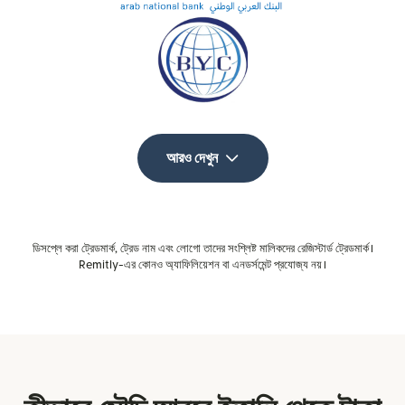
আরও দেখুন
ডিসপ্লে করা ট্রেডমার্ক, ট্রেড নাম এবং লোগো তাদের সংশ্লিষ্ট মালিকদের রেজিস্টার্ড ট্রেডমার্ক।
Remitly-এর কোনও অ্যাফিলিয়েশন বা এনডর্সমেন্ট প্রযোজ্য নয়।