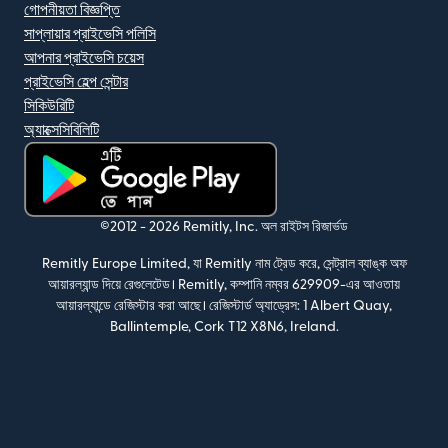
গোপনীয়তা বিজ্ঞপ্তি
সাপ্লায়ার প্রাইভেসি পলিসি
আপনার প্রাইভেসি চয়েস
প্রাইভেসি হেল্প সেন্টার
সিকিউরিটি
অ্যাক্সেসিবিলিটি
(নতুন উইন্ডোতে খুলবে)
©2012 -
2026
Remitly, Inc.
অল রাইটস রিজার্ভড
Remitly Europe Limited, যা Remitly নাম ট্রেড করে, সেন্ট্রাল ব্যাঙ্ক অফ
আয়ারল্যান্ড দিয়ে রেগুলেটেড। Remitly, কম্পানি নম্বর 629909-এর আওতায়
আয়ারল্যান্ডে রেজিস্টার করা আছে। রেজিস্টার্ড অ্যাড্রেস: 1 Albert Quay,
Ballintemple, Cork T12 X8N6, Ireland.