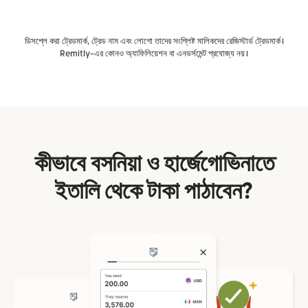
ডিসপ্লে করা ট্রেডমার্ক, ট্রেড নাম এবং লোগো তাদের সংশ্লিষ্ট মালিকদের রেজিস্টার্ড ট্রেডমার্ক।
Remitly-এর কোনও অ্যাফিলিয়েশন বা এনডর্সমেন্ট প্রযোজ্য নয়।
কীভাবে বসনিয়া ও হার্জেগোভিনাতে
ইতালি থেকে টাকা পাঠাবেন?