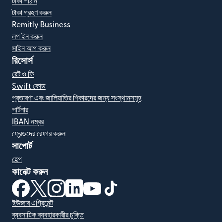
টাকা পাঠান
টাকা গ্রহণ করুন
Remitly Business
লগ ইন করুন
সাইন আপ করুন
রিসোর্স
রেট ও ফি
Swift কোড
প্রতারণা এবং জালিয়াতির শিকারদের জন্য সংস্থানসমূহ
পার্টনার
IBAN নম্বর
ফ্রেন্ডদের রেফার করুন
সাপোর্ট
হেল্প
কানেক্ট করুন
(নতুন উইন্ডোতে খুলবে)
(নতুন উইন্ডোতে খুলবে)
(নতুন উইন্ডোতে খুলবে)
(নতুন উইন্ডোতে খুলবে)
(নতুন উইন্ডোতে খুলবে)
(নতুন উইন্ডোতে খুলবে)
ইউজার এগ্রিমেন্ট
ব্যবসায়িক ব্যবহারকারীর চুক্তি