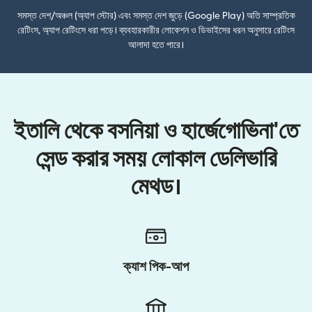
সমস্ত দেশ/অঞ্চল (অ্যাপ স্টোর) এবং সমস্ত দেশ জুড়ে (Google Play) অতি সাম্প্রতিক
রেটিংস, অ্যাপ রেটিংসে ধরা পড়ে। ব্যবহারকারীর লোকেশন ও ডিভাইসের ধরন অনুসারে রেটিংস
আলাদা হতে পারে।
ইতালি থেকে বসনিয়া ও হার্জেগোভিনা'তে
সেন্ড করার সময় লোকাল ডেলিভারি
মেথড।
ক্যাশ পিক-আপ