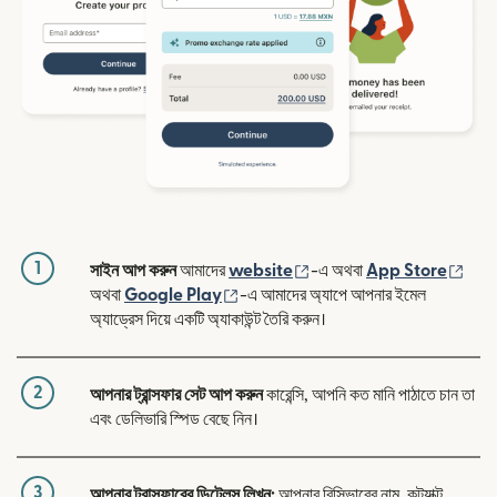
1
(নতুন উইন্ডোতে খুলবে)
(নতুন
সাইন আপ করুন
আমাদের
website
-এ অথবা
App Store
(নতুন উইন্ডোতে খুলবে)
অথবা
Google Play
-এ আমাদের অ্যাপে আপনার ইমেল
অ্যাড্রেস দিয়ে একটি অ্যাকাউন্ট তৈরি করুন।
2
আপনার ট্রান্সফার সেট আপ করুন
কারেন্সি, আপনি কত মানি পাঠাতে চান তা
এবং ডেলিভারি স্পিড বেছে নিন।
3
আপনার ট্রান্সফারের ডিটেলস লিখুন:
আপনার রিসিভারের নাম, কন্ট্যাক্ট