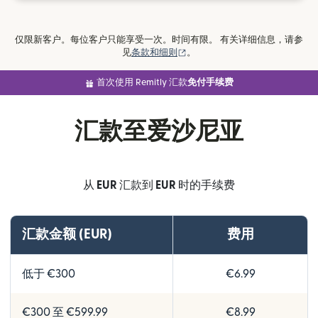
仅限新客户。每位客户只能享受一次。时间有限。 有关详细信息，请参
（在新窗口中打开）
见
条款和细则
。
首次使用 Remitly 汇款
免付手续费
汇款至爱沙尼亚
从
EUR
汇款到
EUR
时的手续费
汇款金额 (EUR)
费用
低于 €300
€6.99
€300 至 €599.99
€8.99