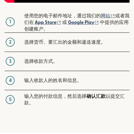
（在新窗
使用您的电子邮件地址，通过我们的
网站
或者我
1
（在新窗口中打开）
（在新窗口中打
们在
App Store
或
Google Play
中提供的应用
创建账户。
2
选择货币、要汇出的金额和递送速度。
3
选择收款方式。
4
输入收款人的姓名和信息。
输入您的付款信息，然后选择
确认汇款
以提交汇
5
款。