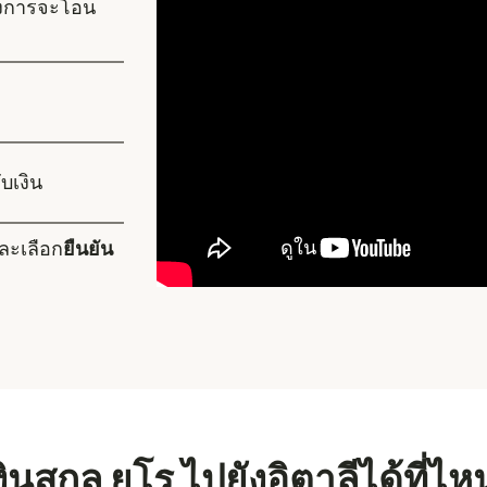
้องการจะโอน
บเงิน
ละเลือก
ยืนยัน
ินสกุล ยูโร ไปยังอิตาลีได้ที่ไห