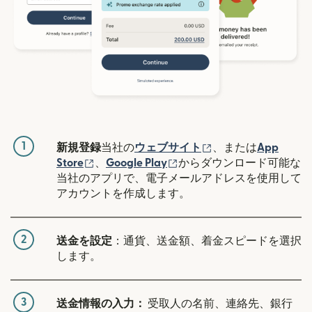
1
（別ウィンドウで開
新規登録
当社の
ウェブサイト
、または
App
（別ウィンドウで開きます）
（別ウィンドウで開きます
Store
、
Google Play
からダウンロード可能な
当社のアプリで、電子メールアドレスを使用して
アカウントを作成します。
2
送金を設定
：通貨、送金額、着金スピードを選択
します。
3
送金情報の入力：
受取人の名前、連絡先、銀行