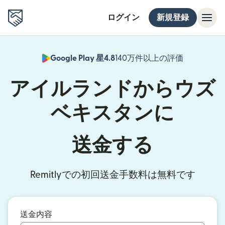
ログイン
新規登録
Google Play 星4.8
140万件以上の評価
（別ウィン
アイルランドからウズ
ベキスタンに
送金する
Remitlyでの初回送金手数料は無料です
送金内容