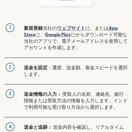
1
（別ウィンドウで開
新規登録
当社の
ウェブサイト
、または
App
（別ウィンドウで開きます）
（別ウィンドウで開きます
Store
、
Google Play
からダウンロード可能な
当社のアプリで、電子メールアドレスを使用して
アカウントを作成します。
2
送金を設定
：通貨、送金額、着金スピードを選択
します。
3
送金情報の入力：
受取人の名前、連絡先、銀行
情報または受取方法の情報を入力します。インド
で利用可能な受け取り方法から選択します。
4
送金と追跡：
送金内容を確認し、リアルタイム