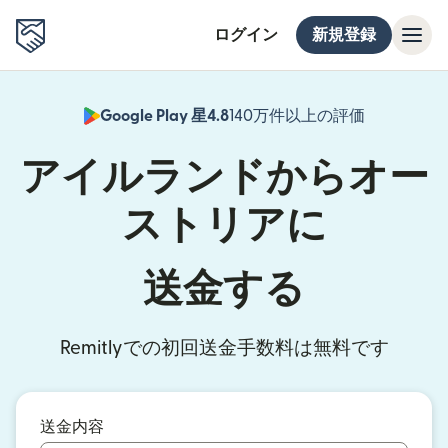
ログイン
新規登録
Google Play 星4.8
140万件以上の評価
（別ウィン
アイルランドからオー
ストリアに
送金する
Remitlyでの初回送金手数料は無料です
送金内容