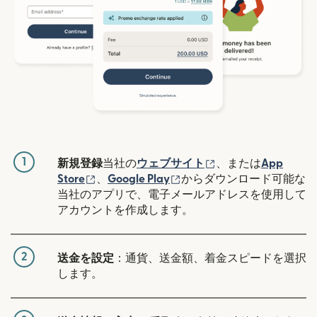
1
（別ウィンドウで開
新規登録
当社の
ウェブサイト
、または
App
（別ウィンドウで開きます）
（別ウィンドウで開きます
Store
、
Google Play
からダウンロード可能な
当社のアプリで、電子メールアドレスを使用して
アカウントを作成します。
2
送金を設定
：通貨、送金額、着金スピードを選択
します。