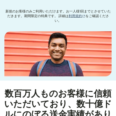
新規のお客様のみご利用いただけます。お一人様1回までとさせていた
（別ウィンドウで開
だきます。期間限定の特典です。 詳細は
利用規約
をご確認くださ
い。
数百万人ものお客様に信頼
いただいており、数十億ド
ルにのぼる送金実績があり