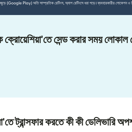
শ জুড়ে (Google Play) অতি সাম্প্রতিক রেটিংস, অ্যাপ রেটিংসে ধরা পড়ে। ব্যবহারকারীর লোকেশন ও 
কে ক্রোয়েশিয়া'তে সেন্ড করার সময় লোকাল
া'তে ট্রান্সফার করতে কী কী ডেলিভারি অ