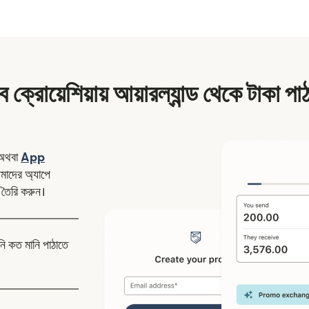
ে ক্রোয়েশিয়ায় আয়ারল্যান্ড থেকে টাকা পা
ন উইন্ডোতে খুলবে)
অথবা
App
উইন্ডোতে খুলবে)
াদের অ্যাপে
 তৈরি করুন।
নি কত মানি পাঠাতে