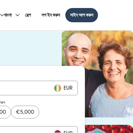
বাংলা
হেল্প
লগ ইন করুন
সাইন আপ করুন
EUR
করুন
000
€
5,000