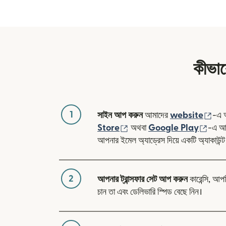
কীভাব
1
(নতু
সাইন আপ করুন
আমাদের
website
-এ 
(নতুন উইন্ডোতে খুলবে)
(নতুন 
Store
অথবা
Google Play
-এ আম
আপনার ইমেল অ্যাড্রেস দিয়ে একটি অ্যাকাউন্ট
2
আপনার ট্রান্সফার সেট আপ করুন
কারেন্সি, আপ
চান তা এবং ডেলিভারি স্পিড বেছে নিন।