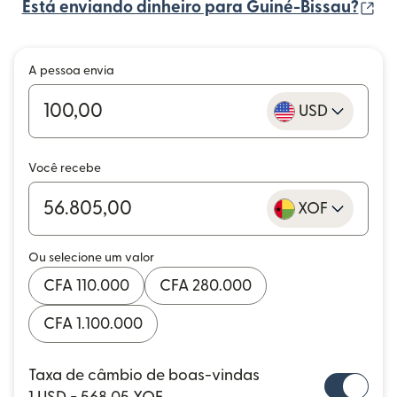
(a
Está enviando dinheiro para Guiné-Bissau?
A pessoa envia
USD
Você recebe
XOF
Ou selecione um valor
CFA 110.000
CFA 280.000
CFA 1.100.000
Taxa de câmbio de boas-vindas