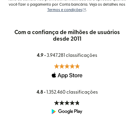
você fizer o pagamento por Conta bancária. Veja os detalhes nos
(abre em uma nova janela)
Termos e condições
.
Com a confiança de milhões de usuários
desde 2011
4.9 •
3.947.281 classificações
4.8 •
1.352.460 classificações