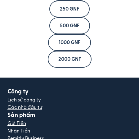
250 GNF
500 GNF
1000 GNF
2000 GNF
Công ty
Lịch sử công ty
Các nhà đầu tư
Sản phẩm
Gửi Tiền
Nhận Tiền
Remitly Business