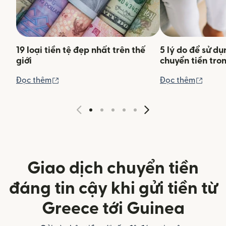
19 loại tiền tệ đẹp nhất trên thế
5 lý do để sử d
giới
chuyển tiền tro
(mở trong cửa sổ mới)
(mở tr
Đọc thêm
Đọc thêm
Giao dịch chuyển tiền
đáng tin cậy khi gửi tiền từ
Greece tới Guinea