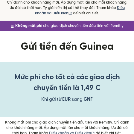
Chỉ dành cho khách hàng mới. Áp dụng một lần cho mỗi khách hàng.
Ưu đãi có thời hạn. Tỷ giá hiển thị có thể thay đổi. Tham khảo
Điều
(mở trong cửa sổ mới)
khoản và Điều kiện
để biết chi tiết.
Không mất phí
cho giao dịch chuyển tiền đầu tiên với Remitly
Gửi tiền đến Guinea
Mức phí cho tất cả các giao dịch
chuyển tiền là 1,49 €
Khi gửi từ
EUR
sang
GNF
Không mất phí cho giao dịch chuyển tiền đầu tiên với Remitly. Chỉ dành
cho khách hàng mới. Áp dụng một lần cho mỗi khách hàng. Ưu đãi có
(mở trong cửa sổ mới)
thời hạn. Tham khảo
Điều khoản và Điều kiện
để biết chi tiết.