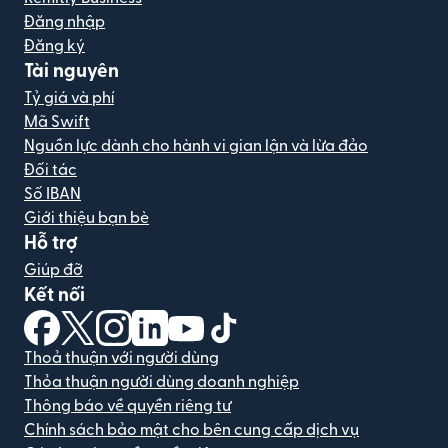
Đăng nhập
Đăng ký
Tài nguyên
Tỷ giá và phí
Mã Swift
Nguồn lực dành cho hành vi gian lận và lừa đảo
Đối tác
Số IBAN
Giới thiệu bạn bè
Hỗ trợ
Giúp đỡ
Kết nối
(mở trong cửa sổ mới)
(mở trong cửa sổ mới)
(mở trong cửa sổ mới)
(mở trong cửa sổ mới)
(mở trong cửa sổ mới)
(mở trong cửa sổ mới)
Thoả thuận với người dùng
Thỏa thuận người dùng doanh nghiệp
Thông báo về quyền riêng tư
Chính sách bảo mật cho bên cung cấp dịch vụ