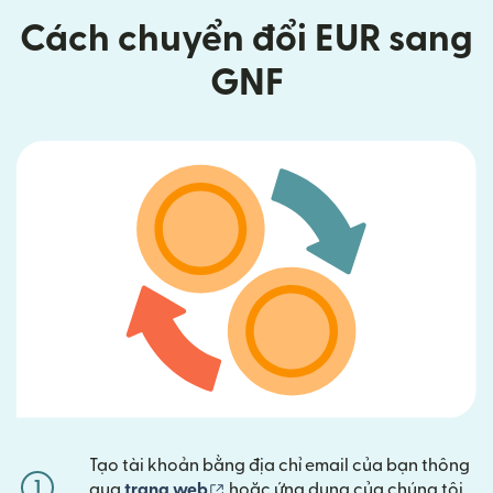
Cách chuyển đổi EUR sang
GNF
Tạo tài khoản bằng địa chỉ email của bạn thông
1
(mở trong cửa sổ mới)
qua
trang web
hoặc ứng dụng của chúng tôi