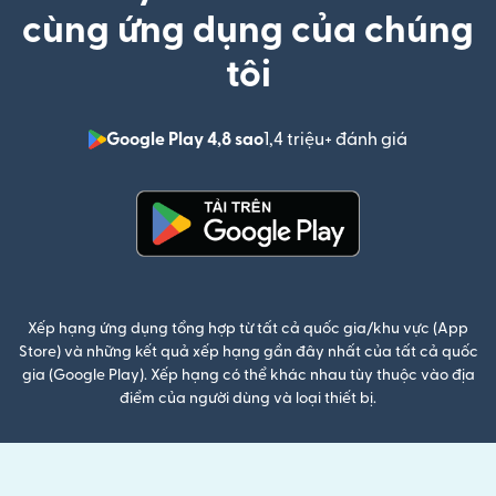
cùng ứng dụng của chúng
tôi
Google Play 4,8 sao
1,4 triệu+ đánh giá
(mở trong 
(mở trong cửa sổ mới)
Xếp hạng ứng dụng tổng hợp từ tất cả quốc gia/khu vực (App
Store) và những kết quả xếp hạng gần đây nhất của tất cả quốc
gia (Google Play). Xếp hạng có thể khác nhau tùy thuộc vào địa
điểm của người dùng và loại thiết bị.