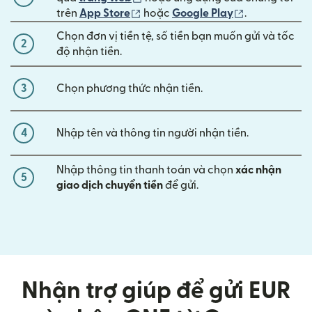
(mở trong cửa sổ mới)
(mở trong cửa
trên
App Store
hoặc
Google Play
.
Chọn đơn vị tiền tệ, số tiền bạn muốn gửi và tốc
2
độ nhận tiền.
3
Chọn phương thức nhận tiền.
4
Nhập tên và thông tin người nhận tiền.
Nhập thông tin thanh toán và chọn
xác nhận
5
giao dịch chuyển tiền
để gửi.
Nhận trợ giúp để gửi EUR