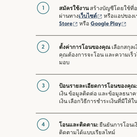
1
สมัครใช้งาน
สร้างบัญชีโดยใช้ที่
(เปิดในหน้าต่า
ผ่านทาง
เว็บไซต์
หรือแอปของ
(เปิดในหน้าต่างใหม่)
(เปิ
Store
หรือ
Google Play
2
ตั้งค่าการโอนของคุณ
เลือกสกุลเง
คุณต้องการจะโอน และความเร็ว
มอบ
3
ป้อนรายละเอียดการโอนของคุณ:
เงิน ข้อมูลติดต่อ และข้อมูลธนา
เงิน เลือกวิธีการชำระเงินที่มีให้
4
โอนและติดตาม:
ยืนยันการโอนเ
ติดตามได้แบบเรียลไทม์