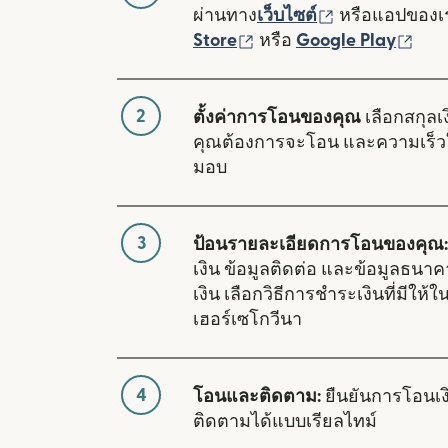
(เปิดในหน้าต่า
ผ่านทาง
เว็บไซต์
หรือแอปของ
(เปิดในหน้าต่างใหม่)
(เปิ
Store
หรือ
Google Play
2
ตั้งค่าการโอนของคุณ
เลือกสกุลเง
คุณต้องการจะโอน และความเร็ว
มอบ
3
ป้อนรายละเอียดการโอนของคุณ:
เงิน ข้อมูลติดต่อ และข้อมูลธนา
เงิน เลือกวิธีการชำระเงินที่มีให
เฮอร์เซโกวีนา
4
โอนและติดตาม:
ยืนยันการโอนเ
ติดตามได้แบบเรียลไทม์