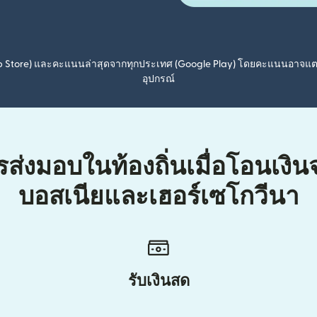
pp Store) และคะแนนล่าสุดจากทุกประเทศ (Google Play) โดยคะแนนอาจแ
อุปกรณ์
รส่งมอบในท้องถิ่นเมื่อโอนเงิ
บอสเนียและเฮอร์เซโกวีนา
รับเงินสด