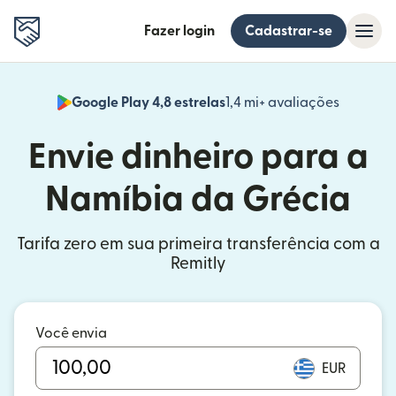
Fazer login
Cadastrar-se
Google Play 4,8 estrelas
1,4 mi+ avaliações
(abre em
Envie dinheiro para a
Namíbia da Grécia
Tarifa zero em sua primeira transferência com a
Remitly
Você envia
EUR