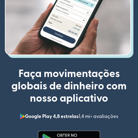
Faça movimentações
globais de dinheiro com
nosso aplicativo
Google Play 4,8 estrelas
1,4 mi+ avaliações
(abre em