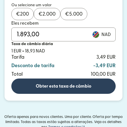
Ou selecione um valor
€
200
€
2.000
€
5.000
Eles recebem
NAD
Taxa de câmbio diária
1 EUR = 18,93 NAD
Tarifa
3,49 EUR
Desconto de tarifa
-3,49 EUR
Total
100,00 EUR
Obter esta taxa de câmbio
Oferta apenas para novos clientes. Uma por cliente. Oferta por tempo
limitado. Todas as taxas estão sujeitas a alterações. Veja os detalhes
(abre em uma nova janel