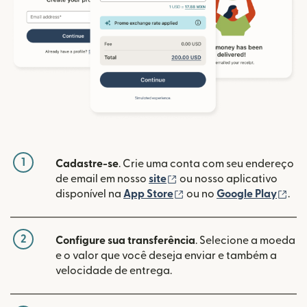
1
Cadastre-se
. Crie uma conta com seu endereço
(abre em uma nova janela
de email em nosso
site
ou nosso aplicativo
(abre em uma nova janel
(ab
disponível na
App Store
ou no
Google Play
.
2
Configure sua transferência
. Selecione a moeda
e o valor que você deseja enviar e também a
velocidade de entrega.