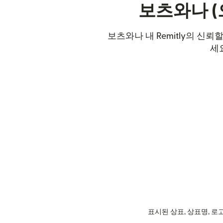
보츠와나 (
보츠와나 내 Remitly의 신
세
표시된 상표, 상표명, 로고