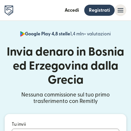
Accedi
Registrati
Google Play 4,8 stelle
1,4 mln+ valutazioni
(si apre i
Invia denaro in Bosnia
ed Erzegovina dalla
Grecia
Nessuna commissione sul tuo primo
trasferimento con Remitly
Tu invii