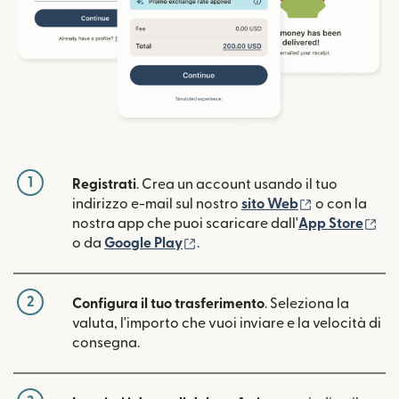
1
Registrati
. Crea un account usando il tuo
(si apre in un
indirizzo e-mail sul nostro
sito Web
o con la
(si
nostra app che puoi scaricare dall'
App Store
(si apre in una nuova finestra)
o da
Google Play
.
2
Configura il tuo trasferimento
. Seleziona la
valuta, l'importo che vuoi inviare e la velocità di
consegna.