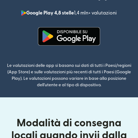
Google Play 4,8 stelle
1,4 mln+ valutazioni
(si apre i
(si apre in una nuova finestra)
Le valutazioni delle app si basano sui dati di tutti i Paesi/regioni
(App Store) e sulle valutazioni più recenti di tutti i Paesi (Google
Play). Le valutazioni possono variare in base alla posizione
dell'utente e al tipo di dispositivo.
Modalità di consegna
locali quando invii dalla