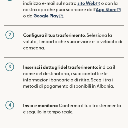
(si apre in un
indirizzo e-mail sul nostro
sito Web
o con la
(si
nostra app che puoi scaricare dall'
App Store
(si apre in una nuova finestra)
o da
Google Play
.
2
Configura il tuo trasferimento
. Seleziona la
valuta, l'importo che vuoi inviare e la velocità di
consegna.
3
Inserisci i dettagli del trasferimento:
indica il
nome del destinatario, i suoi contatti e le
informazioni bancarie o di ritiro. Scegli tra i
metodi di pagamento disponibili in Albania.
4
Invia e monitora:
Conferma il tuo trasferimento
e seguilo in tempo reale.