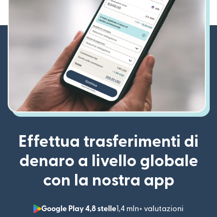
Effettua trasferimenti di
denaro a livello globale
con la nostra app
Google Play 4,8 stelle
1,4 mln+ valutazioni
(si apre i