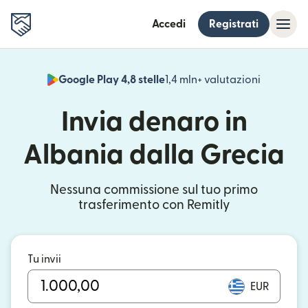
Accedi
Registrati
Google Play 4,8 stelle
1,4 mln+ valutazioni
(si apre i
Invia denaro in
Albania dalla Grecia
Nessuna commissione sul tuo primo
trasferimento con Remitly
Tu invii
EUR