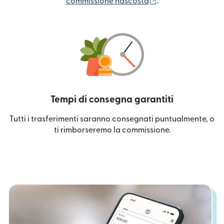
(si apre in una nuo
commissione nascosta
.
Tempi di consegna garantiti
Tutti i trasferimenti saranno consegnati puntualmente, o
ti rimborseremo la commissione.