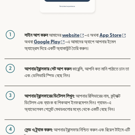
1
(নতুন উইন্ডোতে খুলবে)
(নতুন
সাইন আপ করুন
আমাদের
website
-এ অথবা
App Store
(নতুন উইন্ডোতে খুলবে)
অথবা
Google Play
-এ আমাদের অ্যাপে আপনার ইমেল
অ্যাড্রেস দিয়ে একটি অ্যাকাউন্ট তৈরি করুন।
2
আপনার ট্রান্সফার সেট আপ করুন
কারেন্সি, আপনি কত মানি পাঠাতে চান তা
এবং ডেলিভারি স্পিড বেছে নিন।
3
আপনার ট্রান্সফারের ডিটেলস লিখুন:
আপনার রিসিভারের নাম, কন্ট্যাক্ট
ডিটেলস এবং ব্যাংক বা পিকআপ ইনফরমেশন দিন। গ্যাবন-এ
অ্যাভেলেবল পেমেন্ট মেথডগুলোর মধ্যে থেকে একটি বেছে নিন।
4
সেন্ড ও ট্র্যাক করুন:
আপনার ট্রান্সফার নিশ্চিত করুন এবং রিয়েল টাইমে এটি