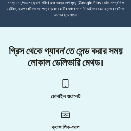
সমস্ত দেশ/অঞ্চল (অ্যাপ স্টোর) এবং সমস্ত দেশ জুড়ে (Google Play) অতি সাম্প্রতিক
রেটিংস, অ্যাপ রেটিংসে ধরা পড়ে। ব্যবহারকারীর লোকেশন ও ডিভাইসের ধরন অনুসারে রেটিংস
আলাদা হতে পারে।
গ্রিস থেকে গ্যাবন'তে সেন্ড করার সময়
লোকাল ডেলিভারি মেথড।
মোবাইল ওয়ালেট
ক্যাশ পিক-আপ