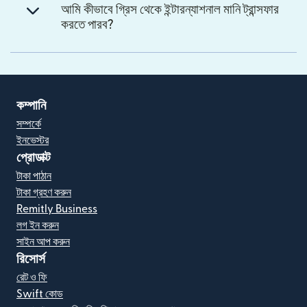
আমি কীভাবে গ্রিস থেকে ইন্টারন্যাশনাল মানি ট্রান্সফার
করতে পারব?
কম্পানি
সম্পর্কে
ইনভেস্টর
প্রোডাক্ট
টাকা পাঠান
টাকা গ্রহণ করুন
Remitly Business
লগ ইন করুন
সাইন আপ করুন
রিসোর্স
রেট ও ফি
Swift কোড