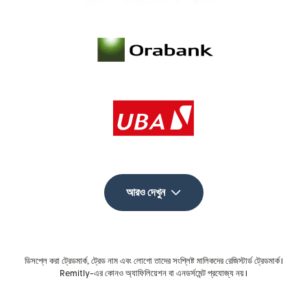
আরও দেখুন
ডিসপ্লে করা ট্রেডমার্ক, ট্রেড নাম এবং লোগো তাদের সংশ্লিষ্ট মালিকদের রেজিস্টার্ড ট্রেডমার্ক।
Remitly-এর কোনও অ্যাফিলিয়েশন বা এনডর্সমেন্ট প্রযোজ্য নয়।