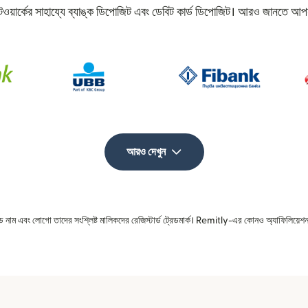
েটওয়ার্কের সাহায্যে ব্যাঙ্ক ডিপোজিট এবং ডেবিট কার্ড ডিপোজিট। আরও জানতে আপন
আরও দেখুন
রেড নাম এবং লোগো তাদের সংশ্লিষ্ট মালিকদের রেজিস্টার্ড ট্রেডমার্ক। Remitly-এর কোনও অ্যাফিলিয়েশন 