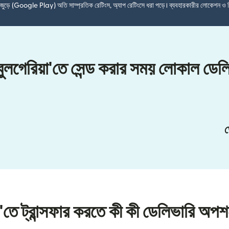
শ জুড়ে (Google Play) অতি সাম্প্রতিক রেটিংস, অ্যাপ রেটিংসে ধরা পড়ে। ব্যবহারকারীর লোকেশন ও 
বুলগেরিয়া'তে সেন্ড করার সময় লোকাল ডে
ড
া'তে ট্রান্সফার করতে কী কী ডেলিভারি অপ