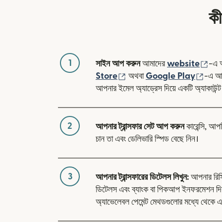
কী
1
(নতু
সাইন আপ করুন
আমাদের
website
-এ 
(নতুন উইন্ডোতে খুলবে)
(নতুন 
Store
অথবা
Google Play
-এ আম
আপনার ইমেল অ্যাড্রেস দিয়ে একটি অ্যাকাউন্ট
2
আপনার ট্রান্সফার সেট আপ করুন
কারেন্সি, আপ
চান তা এবং ডেলিভারি স্পিড বেছে নিন।
3
আপনার ট্রান্সফারের ডিটেলস লিখুন:
আপনার রিসিভা
ডিটেলস এবং ব্যাংক বা পিকআপ ইনফরমেশন দি
অ্যাভেলেবল পেমেন্ট মেথডগুলোর মধ্যে থেকে এ