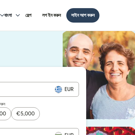
বাংলা
হেল্প
লগ ইন করুন
সাইন আপ করুন
EUR
করুন
000
€
5,000