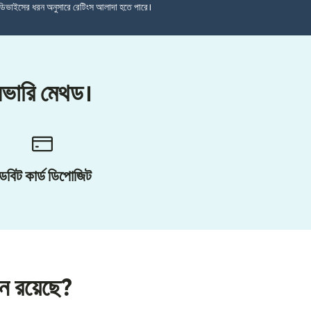
ডিভাইসের ধরন অনুসারে রেটিংস আলাদা হতে পারে।
লিভারি মেথড।
েবিট কার্ড ডিপোজিট
শন রয়েছে?