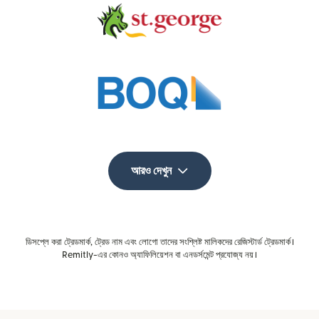
আরও দেখুন
ডিসপ্লে করা ট্রেডমার্ক, ট্রেড নাম এবং লোগো তাদের সংশ্লিষ্ট মালিকদের রেজিস্টার্ড ট্রেডমার্ক।
Remitly-এর কোনও অ্যাফিলিয়েশন বা এনডর্সমেন্ট প্রযোজ্য নয়।