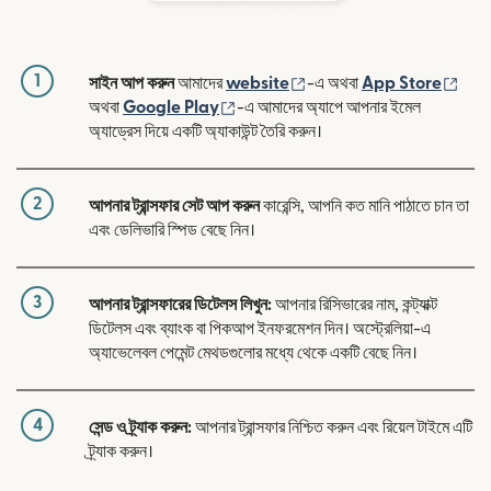
1
(নতুন উইন্ডোতে খুলবে)
(নতুন
সাইন আপ করুন
আমাদের
website
-এ অথবা
App Store
(নতুন উইন্ডোতে খুলবে)
অথবা
Google Play
-এ আমাদের অ্যাপে আপনার ইমেল
অ্যাড্রেস দিয়ে একটি অ্যাকাউন্ট তৈরি করুন।
2
আপনার ট্রান্সফার সেট আপ করুন
কারেন্সি, আপনি কত মানি পাঠাতে চান তা
এবং ডেলিভারি স্পিড বেছে নিন।
3
আপনার ট্রান্সফারের ডিটেলস লিখুন:
আপনার রিসিভারের নাম, কন্ট্যাক্ট
ডিটেলস এবং ব্যাংক বা পিকআপ ইনফরমেশন দিন। অস্ট্রেলিয়া-এ
অ্যাভেলেবল পেমেন্ট মেথডগুলোর মধ্যে থেকে একটি বেছে নিন।
4
সেন্ড ও ট্র্যাক করুন:
আপনার ট্রান্সফার নিশ্চিত করুন এবং রিয়েল টাইমে এটি
ট্র্যাক করুন।