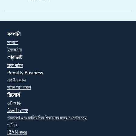
কম্পানি
সম্পর্কে
ইনভেস্টর
প্রোডাক্ট
টাকা পাঠান
Remitly Business
লগ ইন করুন
সাইন আপ করুন
রিসোর্স
রেট ও ফি
Swift কোড
প্রতারণা এবং জালিয়াতির শিকারদের জন্য সংস্থানসমূহ
পার্টনার
IBAN নম্বর