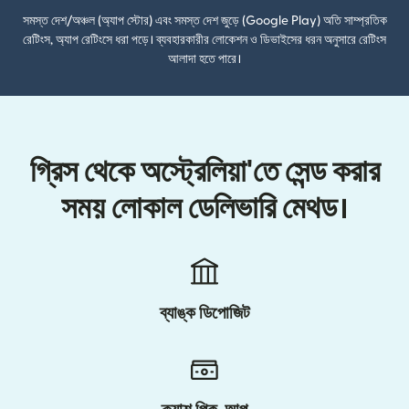
সমস্ত দেশ/অঞ্চল (অ্যাপ স্টোর) এবং সমস্ত দেশ জুড়ে (Google Play) অতি সাম্প্রতিক
রেটিংস, অ্যাপ রেটিংসে ধরা পড়ে। ব্যবহারকারীর লোকেশন ও ডিভাইসের ধরন অনুসারে রেটিংস
আলাদা হতে পারে।
গ্রিস থেকে অস্ট্রেলিয়া'তে সেন্ড করার
সময় লোকাল ডেলিভারি মেথড।
ব্যাঙ্ক ডিপোজিট