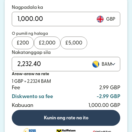
Nagpadala ka
GBP
O pumili ng halaga
£
200
£
2,000
£
5,000
Nakatanggap sila
BAM
Araw-araw na rate
1 GBP = 2.2324 BAM
Fee
2.99 GBP
Diskwento sa fee
-2.99 GBP
Kabuuan
1,000.00 GBP
Kunin ang rate na ito