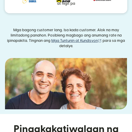
at higit pa
Mga bagong customer lang. Isa kada customer. Alok na may
limitadong panahon. Posibleng magbago ang anumang rate na
(bubukas sa bag
ipinapakita. Tingnan ang
Mga Tuntunin at Kundisyon
para sa mga
detalye.
Pinagkakatiwalaan ng