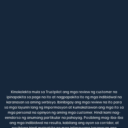
Kinokolekta mula sa Trustpilot ang mga review ng customer na
ipinapakita sa page na ito at nagpapakita ito ng mga indibidwal na
karanasan sa aming serbisyo. Ibinibigay ang mga review na ito para
sa mga layunin lang ng impormasyon at kumakatawan ang mga ito sa
mga personal na opinyon ng aming mga customer. Hindi kami nag-
eendorso ng anumang partikular na pahayag. Posibleng mag-iba-iba
ang mga indibidwal na resulta, kabilang ang ayon sa corridor, at
posibleng hindi maipakita ng mga inilarawang karanasan ang