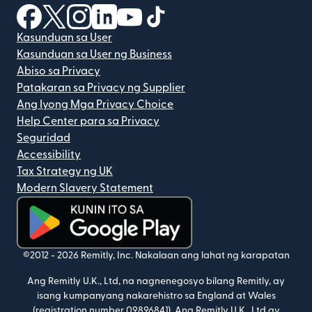
(bubukas sa bagong window)
(bubukas sa bagong window)
(bubukas sa bagong window)
(bubukas sa bagong window)
(bubukas sa bagong window)
(bubukas sa bagong windo
Kasunduan sa User
Kasunduan sa User ng Business
Abiso sa Privacy
Patakaran sa Privacy ng Supplier
Ang Iyong Mga Privacy Choice
Help Center para sa Privacy
Seguridad
Accessibility
Tax Strategy ng UK
Modern Slavery Statement
(bubukas sa bagong window)
©2012 -
2026
Remitly, Inc.
Nakalaan ang lahat ng karapatan
Ang Remitly U.K., Ltd, na nagnenegosyo bilang Remitly, ay
isang kumpanyang nakarehistro sa England at Wales
(registration number 09896841). Ang Remitly U.K., Ltd ay