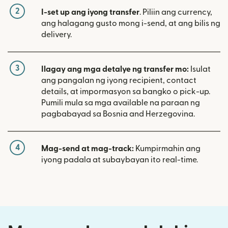
2
I-set up ang iyong transfer
. Piliin ang currency,
ang halagang gusto mong i-send, at ang bilis ng
delivery.
3
Ilagay ang mga detalye ng transfer mo:
Isulat
ang pangalan ng iyong recipient, contact
details, at impormasyon sa bangko o pick-up.
Pumili mula sa mga available na paraan ng
pagbabayad sa Bosnia and Herzegovina.
4
Mag-send at mag-track:
Kumpirmahin ang
iyong padala at subaybayan ito real-time.