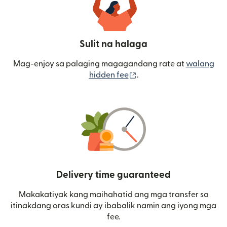
Sulit na halaga
Mag-enjoy sa palaging magagandang rate at
walang
(bubukas sa bagong wi
hidden fee
.
Delivery time guaranteed
Makakatiyak kang maihahatid ang mga transfer sa
itinakdang oras kundi ay ibabalik namin ang iyong mga
fee.