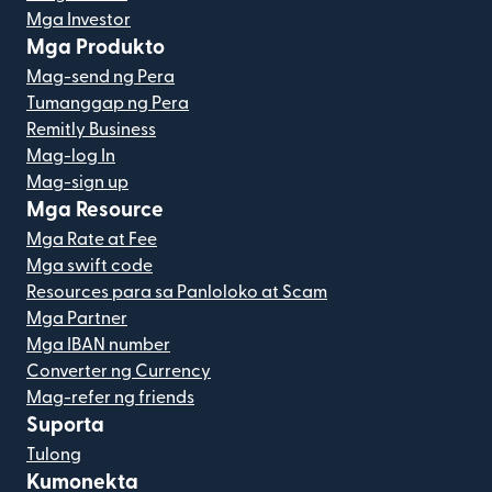
Mga Investor
Mga Produkto
Mag-send ng Pera
Tumanggap ng Pera
Remitly Business
Mag-log In
Mag-sign up
Mga Resource
Mga Rate at Fee
Mga swift code
Resources para sa Panloloko at Scam
Mga Partner
Mga IBAN number
Converter ng Currency
Mag-refer ng friends
Suporta
Tulong
Kumonekta