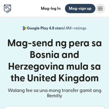
Mag-log In
Mag-sign up
Google Play 4.8 stars
1.4M+ ratings
(bubukas sa
Mag-send ng pera sa
Bosnia and
Herzegovina mula sa
the United Kingdom
Walang fee sa una mong transfer gamit ang
Remitly