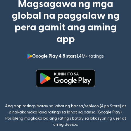
Magsagawa ng mga
global na paggalaw ng
pera gamit ang aming
app
Google Play 4.8 stars
1.4M+ ratings
(bubukas sa
(bubukas sa bagong window)
Ang app ratings batay sa lahat ng bansa/rehiyon (App Store) at
pinakakamakailang ratings sa lahat ng bansa (Google Play).
Posibleng magkakaiba ang ratings batay sa lokasyon ng user at
uri ng device.