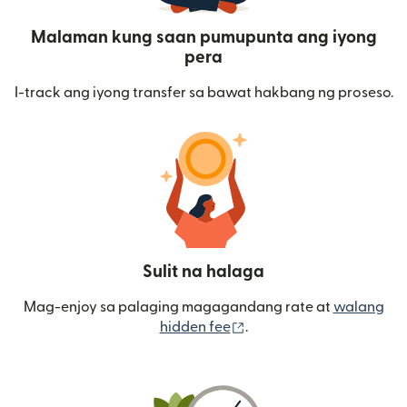
Malaman kung saan pumupunta ang iyong
pera
I-track ang iyong transfer sa bawat hakbang ng proseso.
Sulit na halaga
Mag-enjoy sa palaging magagandang rate at
walang
(bubukas sa bagong wi
hidden fee
.