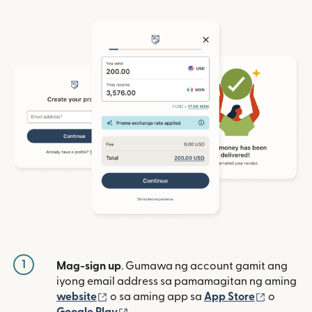
1
Mag-sign up
. Gumawa ng account gamit ang
iyong email address sa pamamagitan ng aming
(bubukas sa bagong window)
(bubuka
website
o sa aming app sa
App Store
o
(bubukas sa bagong window)
Google Play
.