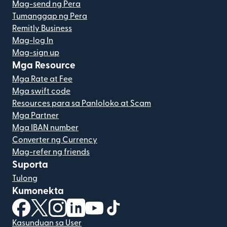
Mag-send ng Pera
Tumanggap ng Pera
Remitly Business
Mag-log In
Mag-sign up
Mga Resource
Mga Rate at Fee
Mga swift code
Resources para sa Panloloko at Scam
Mga Partner
Mga IBAN number
Converter ng Currency
Mag-refer ng friends
Suporta
Tulong
Kumonekta
(bubukas sa bagong window)
(bubukas sa bagong window)
(bubukas sa bagong window)
(bubukas sa bagong window)
(bubukas sa bagong window)
(bubukas sa bagong windo
Kasunduan sa User