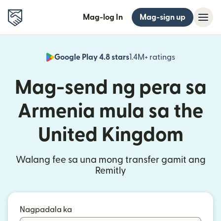
Mag-log In
Mag-sign up
Google Play 4.8 stars
1.4M+ ratings
(bubukas sa
Mag-send ng pera sa
Armenia mula sa the
United Kingdom
Walang fee sa una mong transfer gamit ang
Remitly
Nagpadala ka