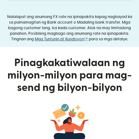
Nalalapat ang anumang FX rate na ipinapakita kapag nagbayad ka
sa pamamagitan ng Bank account o Madaling bank transfer. Mga
bagong customer lang. Isa kada customer. Alok na may limitadong
panahon. Posibleng magbago ang anumang rate na ipinapakita.
(bubukas sa bagong windo
Tingnan ang
Mga Tuntunin at Kundisyon
para sa mga detalye.
Pinagkakatiwalaan ng
milyon-milyon para mag-
send ng bilyon-bilyon