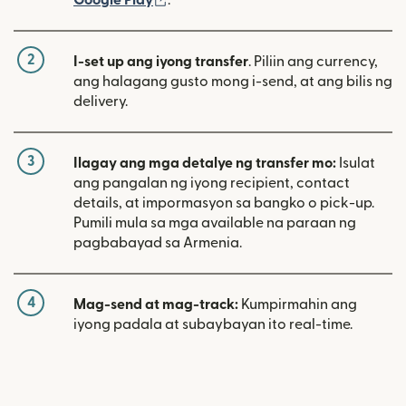
2
I-set up ang iyong transfer
. Piliin ang currency,
ang halagang gusto mong i-send, at ang bilis ng
delivery.
3
Ilagay ang mga detalye ng transfer mo:
Isulat
ang pangalan ng iyong recipient, contact
details, at impormasyon sa bangko o pick-up.
Pumili mula sa mga available na paraan ng
pagbabayad sa Armenia.
4
Mag-send at mag-track:
Kumpirmahin ang
iyong padala at subaybayan ito real-time.