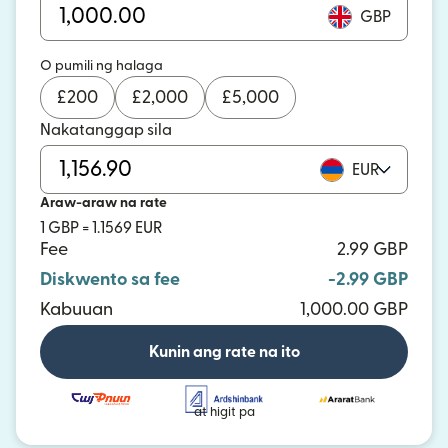
GBP
O pumili ng halaga
£
200
£
2,000
£
5,000
Nakatanggap sila
EUR
Araw-araw na rate
1 GBP = 1.1569 EUR
Fee
2.99 GBP
Diskwento sa fee
-2.99 GBP
Kabuuan
1,000.00 GBP
Kunin ang rate na ito
at higit pa