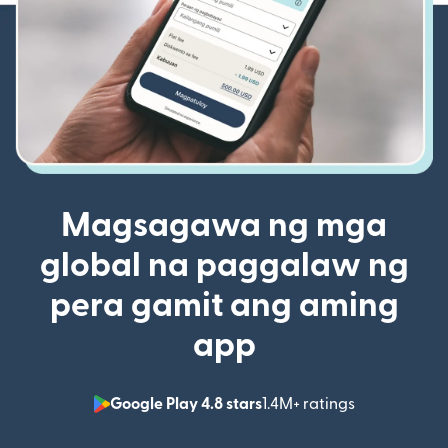
Magsagawa ng mga
global na paggalaw ng
pera gamit ang aming
app
Google Play 4.8 stars
1.4M+ ratings
(bubukas sa