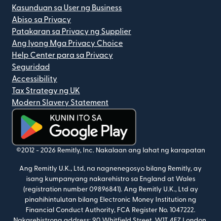
Kasunduan sa User ng Business
Abiso sa Privacy
Patakaran sa Privacy ng Supplier
Ang Iyong Mga Privacy Choice
Help Center para sa Privacy
Seguridad
Accessibility
Tax Strategy ng UK
Modern Slavery Statement
(bubukas sa bagong window)
©2012 -
2026
Remitly, Inc.
Nakalaan ang lahat ng karapatan
Ang Remitly U.K., Ltd, na nagnenegosyo bilang Remitly, ay
isang kumpanyang nakarehistro sa England at Wales
(registration number 09896841). Ang Remitly U.K., Ltd ay
pinahihintulutan bilang Electronic Money Institution ng
Financial Conduct Authority, FCA Register No. 1047222.
Nakarehistrong address: 90 Whitfield Street, W1T 4EZ London,