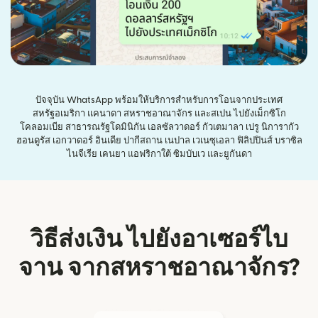
ปัจจุบัน WhatsApp พร้อมให้บริการสำหรับการโอนจากประเทศ
สหรัฐอเมริกา แคนาดา สหราชอาณาจักร และสเปน ไปยังเม็กซิโก
โคลอมเบีย สาธารณรัฐโดมินิกัน เอลซัลวาดอร์ กัวเตมาลา เปรู นิการากัว
ฮอนดูรัส เอกวาดอร์ อินเดีย ปากีสถาน เนปาล เวเนซุเอลา ฟิลิปปินส์ บราซิล
ไนจีเรีย เคนยา แอฟริกาใต้ ซิมบับเว และยูกันดา
วิธีส่งเงิน ไปยังอาเซอร์ไบ
จาน จากสหราชอาณาจักร?